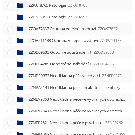
ZZPAT8765 Patologie
ZZPAT8765
ZZPAT6957 Patologie
ZZPAT6957
ZZOVZ7837 Ochrana veřejného zdraví
ZZOVZ7837
ZZOVZ11133 Ochrana veřejného zdraví
ZZOVZ11133
ZZODS9533 Odborné soustředění 1
ZZODS9533
ZZODS4285 Odborné soustředění 1
ZZODS4285
ZZNPP9373 Neodkladná péče v pediatrii
ZZNPP9373
ZZNPA4141 Neodkladná péče při akutních a kritických stavech
ZZNEV9803 Neodkladná péče ve vybraných oborech
ZZNE
ZZNEV2349 Neodkladná péče ve vybraných oborech
ZZNE
ZZNEP2621 Neodkladná péče v psychiatrii
ZZNEP2621
ZZNEP1965 Neodkladná péče v psychiatrii
ZZNEP1965