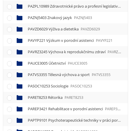
PAZPL10989 Zdravotnické právo a profesní legislativa
PAZP
PAZNJ5403 Znakový jazyk
PAZNJ5403
PAVZD6029 Výživa a dietetika
PAVZD6029
PAVYP221 Výzkum v porodní asistenci
PAVYP221
PAVRZ3245 Výchova k reprodukčnímu zdraví
PAVRZ3245
PAUCE3005 Účetnictví
PAUCE3005
PATVS3355 Tělesná výchova a sport
PATVS3355
PASOC10253 Sociologie
PASOC10253
PARET8253 Rétorika
PARET8253
PAREP3421 Rehabilitace v porodní asistenci
PAREP3421
PAPTP9101 Psychoterapeutické techniky v práci porodní asistentky