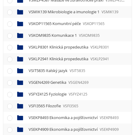
VSMZP4587 Masáže ve zdravotnické praxi
VSMZP4587
VSMIK139 Mikrobiologie a imunologie 1
VSMIK139
VSKOP11565 Komunitní péče
VSKOP11565
VSKOM9835 Komunikace 1
VSKOM9835
VSKLP8301 Klinická propedeutika
VSKLP8301
VSKLP2941 Klinická propedeutika
VSKLP2941
VSIT5835 Italský jazyk
VSIT5835
VSGEN4269 Genetika
VSGEN4269
VSFYZ4125 Fyziologie
VSFYZ4125
VSFI3565 Filozofie
VSFI3565
VSEKP8493 Ekonomika a pojišťovnictví
VSEKP8493
VSEKP4909 Ekonomika a pojišťovnictví
VSEKP4909