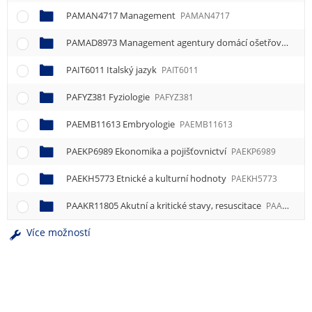
PAMAN4717 Management
PAMAN4717
PAMAD8973 Management agentury domácí ošetřovatelské péče v porodní asistenci
PAIT6011 Italský jazyk
PAIT6011
PAFYZ381 Fyziologie
PAFYZ381
PAEMB11613 Embryologie
PAEMB11613
PAEKP6989 Ekonomika a pojišťovnictví
PAEKP6989
PAEKH5773 Etnické a kulturní hodnoty
PAEKH5773
PAAKR11805 Akutní a kritické stavy, resuscitace
PAAKR11805
Více možností