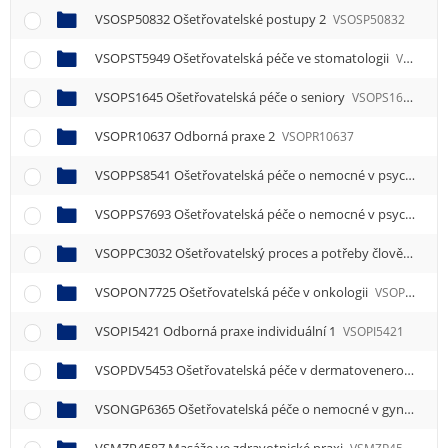
VSOSP50832 Ošetřovatelské postupy 2
VSOSP50832
VSOPST5949 Ošetřovatelská péče ve stomatologii
VSOPST5949
VSOPS1645 Ošetřovatelská péče o seniory
VSOPS1645
VSOPR10637 Odborná praxe 2
VSOPR10637
VSOPPS8541 Ošetřovatelská péče o nemocné v psychiatrii
VSOPPS7693 Ošetřovatelská péče o nemocné v psychiatrii
VSOPPC3032 Ošetřovatelský proces a potřeby člověka 2
V
VSOPON7725 Ošetřovatelská péče v onkologii
VSOPON7725
VSOPI5421 Odborná praxe individuální 1
VSOPI5421
VSOPDV5453 Ošetřovatelská péče v dermatovenerologii
V
VSONGP6365 Ošetřovatelská péče o nemocné v gynekologii a porodnictví