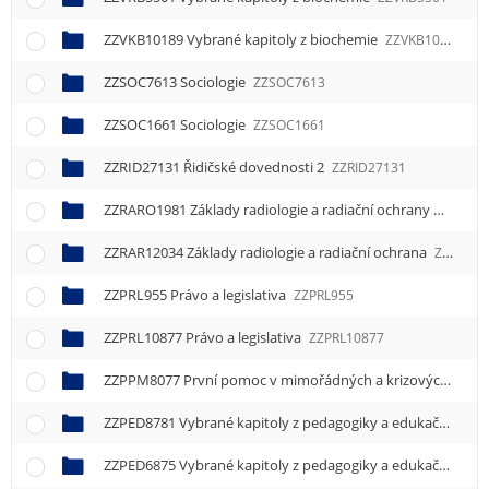
e
n
ZZVKB10189 Vybrané kapitoly z biochemie
ZZVKB10189
u
ZZSOC7613 Sociologie
ZZSOC7613
ZZSOC1661 Sociologie
ZZSOC1661
ZZRID27131 Řidičské dovednosti 2
ZZRID27131
ZZRARO1981 Základy radiologie a radiační ochrany
ZZRARO
ZZRAR12034 Základy radiologie a radiační ochrana
ZZRAR12034
ZZPRL955 Právo a legislativa
ZZPRL955
ZZPRL10877 Právo a legislativa
ZZPRL10877
ZZPPM8077 První pomoc v mimořádných a krizových situacích
ZZPED8781 Vybrané kapitoly z pedagogiky a edukační činnost
ZZPED6875 Vybrané kapitoly z pedagogiky a edukační činnost