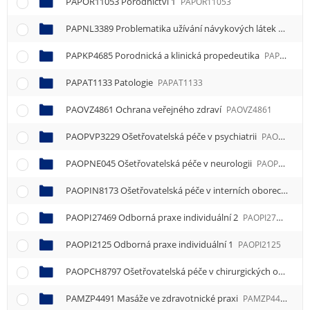
PAPOR11053 Porodnictví 1
PAPOR11053
PAPNL3389 Problematika užívání návykových látek
PAPNL
PAPKP4685 Porodnická a klinická propedeutika
PAPKP4685
PAPAT1133 Patologie
PAPAT1133
PAOVZ4861 Ochrana veřejného zdraví
PAOVZ4861
PAOPVP3229 Ošetřovatelská péče v psychiatrii
PAOPVP3229
PAOPNE045 Ošetřovatelská péče v neurologii
PAOPNE045
PAOPIN8173 Ošetřovatelská péče v interních oborech
PAO
PAOPI27469 Odborná praxe individuální 2
PAOPI27469
PAOPI2125 Odborná praxe individuální 1
PAOPI2125
PAOPCH8797 Ošetřovatelská péče v chirurgických oborech
PAMZP4491 Masáže ve zdravotnické praxi
PAMZP4491