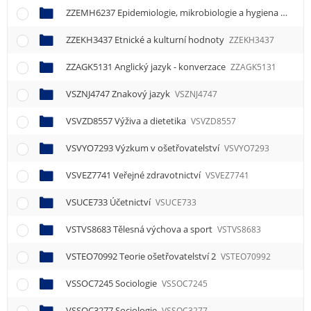
ZZEMH6237 Epidemiologie, mikrobiologie a hygiena
ZZEMH
ZZEKH3437 Etnické a kulturní hodnoty
ZZEKH3437
ZZAGK5131 Anglický jazyk - konverzace
ZZAGK5131
VSZNJ4747 Znakový jazyk
VSZNJ4747
VSVZD8557 Výživa a dietetika
VSVZD8557
VSVYO7293 Výzkum v ošetřovatelství
VSVYO7293
VSVEZ7741 Veřejné zdravotnictví
VSVEZ7741
VSUCE733 Účetnictví
VSUCE733
VSTVS8683 Tělesná výchova a sport
VSTVS8683
VSTEO70992 Teorie ošetřovatelství 2
VSTEO70992
VSSOC7245 Sociologie
VSSOC7245
VSSOC3277 Sociologie
VSSOC3277