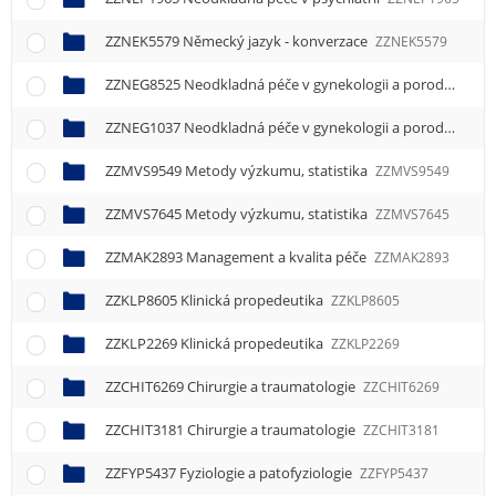
ZZNEK5579 Německý jazyk - konverzace
ZZNEK5579
ZZNEG8525 Neodkladná péče v gynekologii a porodnictví
Z
ZZNEG1037 Neodkladná péče v gynekologii a porodnictví
Z
ZZMVS9549 Metody výzkumu, statistika
ZZMVS9549
ZZMVS7645 Metody výzkumu, statistika
ZZMVS7645
ZZMAK2893 Management a kvalita péče
ZZMAK2893
ZZKLP8605 Klinická propedeutika
ZZKLP8605
ZZKLP2269 Klinická propedeutika
ZZKLP2269
ZZCHIT6269 Chirurgie a traumatologie
ZZCHIT6269
ZZCHIT3181 Chirurgie a traumatologie
ZZCHIT3181
ZZFYP5437 Fyziologie a patofyziologie
ZZFYP5437