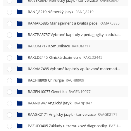
RANEK6347 Německý jazyk - konverzace
RANEK6347
RANEJ8219 Německý jazyk
RANEJ8219
RAMAK5885 Management a kvalita péče
RAMAK5885
RAKZPA5757 Vybrané kapitoly z pedagogiky a edukační činnosti
RAKOM717 Komunikace
RAKOM717
RAKLD2445 Klinická dozimetrie
RAKLD2445
RAKAM7485 Vybrané kapitoly aplikované matematiky
RAK
RACHI8909 Chirurgie
RACHI8909
RAGEN10077 Genetika
RAGEN10077
RAANJ1947 Anglický jazyk
RAANJ1947
RAAGK2171 Anglický jazyk - konverzace
RAAGK2171
PAZUD3405 Základy ultrazvukové diagnostiky
PAZUD3405