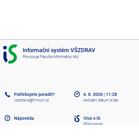
I
Informační systém VŠZDRAV
S
Provozuje
Fakulta informatiky MU
V
Š
Z
D
R
A
Potřebujete poradit?
6. 8. 2026
|
11:28
V
vszdravis@fi.muni.cz
Aktuální datum a čas
Nápověda
Více o IS
Přístupnost