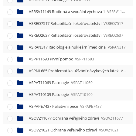
VSRSV11149 Rodinná a sexuální výchova 1
VSRSV11149
VSREO7517 Rehabilitační ošetřovatelství
VSREO7517
VSREO2637 Rehabilitační ošetřovatelství
VSREO2637
VSRAN317 Radiologie a nukleární medicína
VSRAN317
VSPP11693 První pomoc
VSPP11693
VSPNL685 Problematika užívání návykových látek
VSPNL685
VSPAT11069 Patologie
VSPAT11069
VSPAT10109 Patologie
VSPAT10109
VSPAPE7437 Paliativní péče
VSPAPE7437
VSOVZ11677 Ochrana veřejného zdraví
VSOVZ11677
VSOVZ1021 Ochrana veřejného zdraví
VSOVZ1021