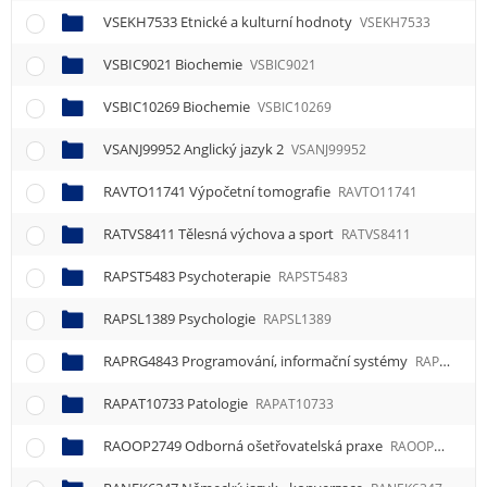
VSEKH7533 Etnické a kulturní hodnoty
VSEKH7533
VSBIC9021 Biochemie
VSBIC9021
VSBIC10269 Biochemie
VSBIC10269
VSANJ99952 Anglický jazyk 2
VSANJ99952
RAVTO11741 Výpočetní tomografie
RAVTO11741
RATVS8411 Tělesná výchova a sport
RATVS8411
RAPST5483 Psychoterapie
RAPST5483
RAPSL1389 Psychologie
RAPSL1389
RAPRG4843 Programování, informační systémy
RAPRG4843
RAPAT10733 Patologie
RAPAT10733
RAOOP2749 Odborná ošetřovatelská praxe
RAOOP2749