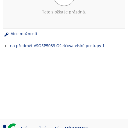
e
n
Tato složka je prázdná.
u
Více možností
na předmět VSOSP5083 Ošetřovatelské postupy 1
I