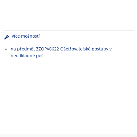
e
n
u
Více možností
na předmět ZZOPV6622 Ošetřovatelské postupy v
neodkladné péči