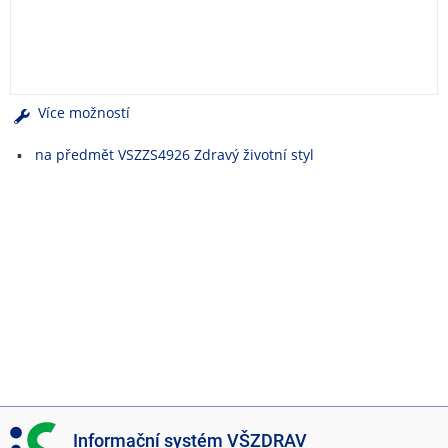
e
n
u
Více možností
na předmět VSZZS4926 Zdravý životní styl
I
Informační systém VŠZDRAV