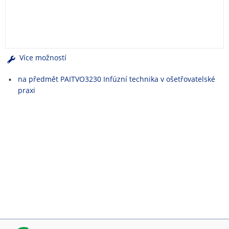
e
n
u
Více možností
na předmět PAITVO3230 Infúzní technika v ošetřovatelské
praxi