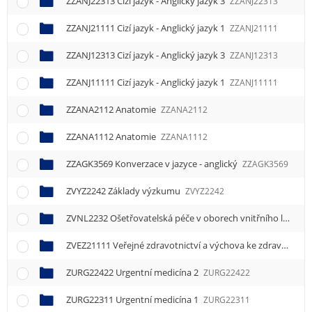
ZZANJ22313 Cizí jazyk - Anglický jazyk 3
ZZANJ22313
ZZANJ21111 Cizí jazyk - Anglický jazyk 1
ZZANJ21111
ZZANJ12313 Cizí jazyk - Anglický jazyk 3
ZZANJ12313
ZZANJ11111 Cizí jazyk - Anglický jazyk 1
ZZANJ11111
ZZANA2112 Anatomie
ZZANA2112
ZZANA1112 Anatomie
ZZANA1112
ZZAGK3569 Konverzace v jazyce - anglický
ZZAGK3569
ZVYZ2242 Základy výzkumu
ZVYZ2242
ZVNL2232 Ošetřovatelská péče v oborech vnitřního lékařství
ZVEZ21111 Veřejné zdravotnictví a výchova ke zdraví 1
ZVE
ZURG22422 Urgentní medicína 2
ZURG22422
ZURG22311 Urgentní medicína 1
ZURG22311