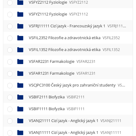
VSFYZ2112 Fyziologie
VSFYZ2112
VSFYZ1112 Fyziologie
VSFYZ1112
VSFRJ11111 Cizí jazyk - Francouzský jazyk 1
VSFRJ11111
VSFIL2352 Filozofie a zdravotnická etika
VSFIL2352
VSFIL1352 Filozofie a zdravotnická etika
VSFIL1352
VSFAR2231 Farmakologie
VSFAR2231
VSFAR1231 Farmakologie
VSFAR1231
VSCJPC3100 Český jazyk pro zahraniční studenty
VSCJPC3100
VSBIF2111 Biofyzika
VSBIF2111
VSBIF1111 Biofyzika
VSBIF1111
VSANJ21111 Cizí jazyk - Anglický jazyk 1
VSANJ21111
VSANJ11111 Cizí jazyk - Anglický jazyk 1
VSANJ11111