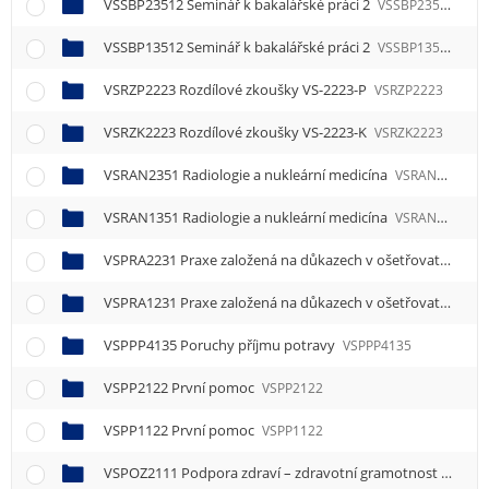
VSSBP23512 Seminář k bakalářské práci 2
VSSBP23512
VSSBP13512 Seminář k bakalářské práci 2
VSSBP13512
VSRZP2223 Rozdílové zkoušky VS-2223-P
VSRZP2223
VSRZK2223 Rozdílové zkoušky VS-2223-K
VSRZK2223
VSRAN2351 Radiologie a nukleární medicína
VSRAN2351
VSRAN1351 Radiologie a nukleární medicína
VSRAN1351
VSPRA2231 Praxe založená na důkazech v ošetřovatelství
VSPRA1231 Praxe založená na důkazech v ošetřovatelství
VSPPP4135 Poruchy příjmu potravy
VSPPP4135
VSPP2122 První pomoc
VSPP2122
VSPP1122 První pomoc
VSPP1122
VSPOZ2111 Podpora zdraví – zdravotní gramotnost
VSPOZ