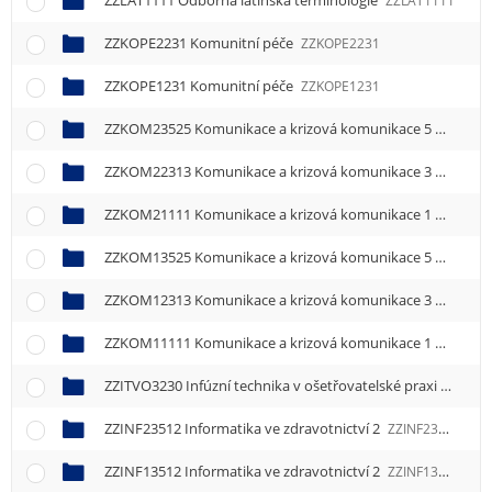
ZZLAT1111 Odborná latinská terminologie
ZZLAT1111
ZZKOPE2231 Komunitní péče
ZZKOPE2231
ZZKOPE1231 Komunitní péče
ZZKOPE1231
ZZKOM23525 Komunikace a krizová komunikace 5
ZZKOM2
ZZKOM22313 Komunikace a krizová komunikace 3
ZZKOM2
ZZKOM21111 Komunikace a krizová komunikace 1
ZZKOM2
ZZKOM13525 Komunikace a krizová komunikace 5
ZZKOM1
ZZKOM12313 Komunikace a krizová komunikace 3
ZZKOM1
ZZKOM11111 Komunikace a krizová komunikace 1
ZZKOM1
ZZITVO3230 Infúzní technika v ošetřovatelské praxi
ZZITVO
ZZINF23512 Informatika ve zdravotnictví 2
ZZINF23512
ZZINF13512 Informatika ve zdravotnictví 2
ZZINF13512