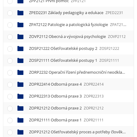
ZPP2121 První pomoc
ZPP2121
ZPED2231 Základy pedagogiky a edukace
ZPED2231
ZPAT2122 Patologie a patologická fyziologie
ZPAT2122
ZOVP2112 Obecná a vývojová psychologie
ZOVP2112
ZOSP21222 Ošetřovatelské postupy 2
ZOSP21222
ZOSP21111 Ošetřovatelské postupy 1
ZOSP21111
ZORP2232 Operační řízení přednemocniční neodkladné péče
ZOPR22414 Odborná praxe 4
ZOPR22414
ZOPR22313 Odborná praxe 3
ZOPR22313
ZOPR21212 Odborná praxe 2
ZOPR21212
ZOPR21111 Odborná praxe 1
ZOPR21111
ZOPP21212 Ošetřovatelský proces a potřeby člověka 2
ZOP