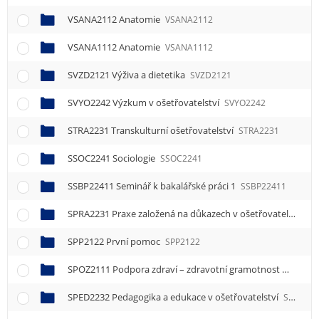
VSANA2112 Anatomie
VSANA2112
VSANA1112 Anatomie
VSANA1112
SVZD2121 Výživa a dietetika
SVZD2121
SVYO2242 Výzkum v ošetřovatelství
SVYO2242
STRA2231 Transkulturní ošetřovatelství
STRA2231
SSOC2241 Sociologie
SSOC2241
SSBP22411 Seminář k bakalářské práci 1
SSBP22411
SPRA2231 Praxe založená na důkazech v ošetřovatelství
SP
SPP2122 První pomoc
SPP2122
SPOZ2111 Podpora zdraví – zdravotní gramotnost
SPOZ21
SPED2232 Pedagogika a edukace v ošetřovatelství
SPED2232