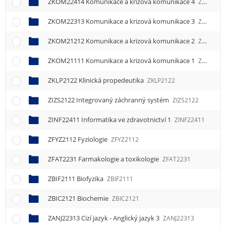
ZKOM22414 Komunikace a krizová komunikace 4
ZKOM22414
ZKOM22313 Komunikace a krizová komunikace 3
ZKOM22313
ZKOM21212 Komunikace a krizová komunikace 2
ZKOM21212
ZKOM21111 Komunikace a krizová komunikace 1
ZKOM21111
ZKLP2122 Klinická propedeutika
ZKLP2122
ZIZS2122 Integrovaný záchranný systém
ZIZS2122
ZINF22411 Informatika ve zdravotnictví 1
ZINF22411
ZFYZ2112 Fyziologie
ZFYZ2112
ZFAT2231 Farmakologie a toxikologie
ZFAT2231
ZBIF2111 Biofyzika
ZBIF2111
ZBIC2121 Biochemie
ZBIC2121
ZANJ22313 Cizí jazyk - Anglický jazyk 3
ZANJ22313