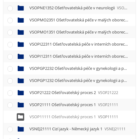
VSOPNE1352 Ošetřovatelská péče v neurologii
VSOPNE1352
VSOPMO2351 Ošetřovatelská péče v malých oborech
VSO
VSOPMO1351 Ošetřovatelská péče v malých oborech
VSO
VSOPI22311 Ošetřovatelská péče v interních oborech 1
VSO
VSOPI12311 Ošetřovatelská péče v interních oborech 1
VSO
VSOPGP2232 Ošetřovatelská péče v gynekologii a porodnictví
VSOPGP1232 Ošetřovatelská péče v gynekologii a porodnictví
VSOP21222 Ošetřovatelský proces 2
VSOP21222
VSOP21111 Ošetřovatelský proces 1
VSOP21111
VSOP11111 Ošetřovatelský proces 1
VSOP11111
VSNEJ21111 Cizí jazyk - Německý jazyk 1
VSNEJ21111