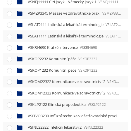
VSNEJ11111 Cizí jazyk - Německý jazyk 1
VSNEJ11111
VSMZP3345 Masáže ve zdravotnické praxi
VSMZP3345
VSLAT2111 Latinská a lékařská terminologie
VSLAT2111
VSLAT1111 Latinská a lékařská terminologie
VSLAT1111
VSKRI4690 Krátké intervence
VSKRI4690
VSKOP2232 Komunitní péče
VSKOP2232
VSKOP1232 Komunitní péče
VSKOP1232
VSKOM22322 Komunikace ve zdravotnictví 2
VSKOM22322
VSKOM12322 Komunikace ve zdravotnictví 2
VSKOM12322
VSKLP2122 Klinická propedeutika
VSKLP2122
VSITVO3230 Infúzní technika v ošetřovatelské praxi
VSITVO
VSINL22322 Infekční lékařství 2
VSINL22322