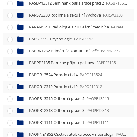
PASBP13512 Seminář k bakalářské práci 2
PASBP13512
PARSV3350 Rodinná a sexuální výchova
PARSV3350
PARAN1351 Radiologie a nukleární medicína
PARAN1351
PAPSL1112 Psychologie
PAPSL1112
PAPRK1232 Primární a komunitní péče
PAPRK1232
PAPPP3135 Poruchy příjmu potravy
PAPPP3135
PAPOR13524 Porodnictví 4
PAPOR13524
PAPOR12312 Porodnictví 2
PAPOR12312
PAOPR13515 Odborná praxe 5
PAOPR13515
PAOPR12313 Odborná praxe 3
PAOPR12313
PAOPR11111 Odborná praxe 1
PAOPR11111
PAOPNE1352 Ošetřovatelská péče v neurologii
PAOPNE1352