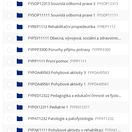
FYSOP12313 Souvislá odborná praxe 3
FYSOP12313
FYSOP11111 Souvislá odborná praxe 1
FYSOP11111
FYREP1112 Rehabilitační propedeutika
FYREP1112
FYPSY11111 Obecná, vývojová, sociální a zdravotnická psychologie 1
FYPPP3300 Poruchy příjmu potravy
FYPPP3300
FYPP1111 První pomoc
FYPP1111
FYPOA49563 Pohybové aktivity 3
FYPOA49563
FYPOA49561 Pohybové aktivity 1
FYPOA49561
FYPED12322 Pedagogika a edukační činnost ve fyzioterapii 2
FYPDI12311 Pediatrie 1
FYPDI12311
FYPAT1232 Patologie a patofyziologie
FYPAT1232
FYPAK1111 Pohybové aktivity v rehabilitaci
FYPAK1111