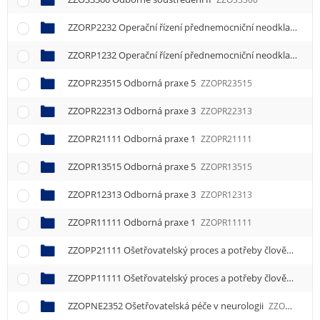
ZZORP2232 Operační řízení přednemocniční neodkladné péče
ZZORP1232 Operační řízení přednemocniční neodkladné péče
ZZOPR23515 Odborná praxe 5
ZZOPR23515
ZZOPR22313 Odborná praxe 3
ZZOPR22313
ZZOPR21111 Odborná praxe 1
ZZOPR21111
ZZOPR13515 Odborná praxe 5
ZZOPR13515
ZZOPR12313 Odborná praxe 3
ZZOPR12313
ZZOPR11111 Odborná praxe 1
ZZOPR11111
ZZOPP21111 Ošetřovatelský proces a potřeby člověka 1
ZZ
ZZOPP11111 Ošetřovatelský proces a potřeby člověka 1
ZZ
ZZOPNE2352 Ošetřovatelská péče v neurologii
ZZOPNE2352