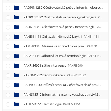
PAOPIN1232 Ošetřovatelská péče v interních oborech
PAO
PAOPG12322 Ošetřovatelská péče v gynekologii 2
PAOPG12322
PAONE1352 Ošetřovatelská péče v neonatologii
PAONE1352
PANEJ11111 Cizí jazyk - Německý jazyk 1
PANEJ11111
PAMZP3345 Masáže ve zdravotnické praxi
PAMZP3345
PALAT1111 Odborná latinská terminologie
PALAT1111
PAKRI3690 Krátké intervence
PAKRI3690
PAKOM12322 Komunikace 2
PAKOM12322
PAITVO3230 Infúzní technika v ošetřovatelské praxi
PAITV
PAINS13512 Informační systémy ve zdravotnictví 2
PAINS1
PAHEM1351 Hematologie
PAHEM1351