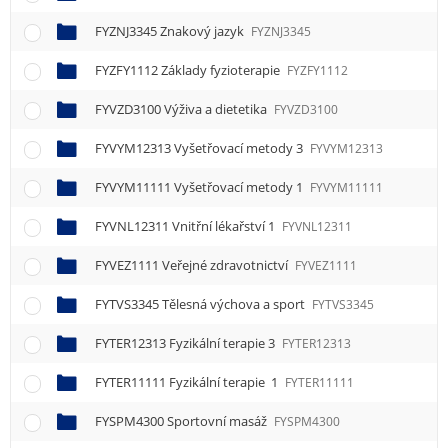
FYZNJ3345 Znakový jazyk
FYZNJ3345
FYZFY1112 Základy fyzioterapie
FYZFY1112
FYVZD3100 Výživa a dietetika
FYVZD3100
FYVYM12313 Vyšetřovací metody 3
FYVYM12313
FYVYM11111 Vyšetřovací metody 1
FYVYM11111
FYVNL12311 Vnitřní lékařství 1
FYVNL12311
FYVEZ1111 Veřejné zdravotnictví
FYVEZ1111
FYTVS3345 Tělesná výchova a sport
FYTVS3345
FYTER12313 Fyzikální terapie 3
FYTER12313
FYTER11111 Fyzikální terapie 1
FYTER11111
FYSPM4300 Sportovní masáž
FYSPM4300