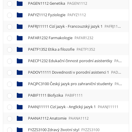
PAGEN1112 Genetika
PAGEN1112
PAFYZ1112 Fyziologie
PAFYZ1112
PAFRJ11111 Cizí jazyk - Francouzský jazyk 1
PAFRJ11111
PAFAR1232 Farmakologie
PAFAR1232
PAETF1352 Etika a filozofie
PAETF1352
PAECP1232 Edukační činnost porodní asistentky
PAECP1232
PADOV11111 Dovednosti v porodní asistenci 1
PADOV11111
PACJPC3100 Český jazyk pro zahraniční studenty
PACJPC3100
PABIF1111 Biofyzika
PABIF1111
PAANJ11111 Cizí jazyk - Anglický jazyk 1
PAANJ11111
PAANA1112 Anatomie
PAANA1112
FYZZS3100 Zdravý životní styl
FYZZS3100