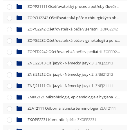
ZOPP21111 Ošetřovatelský proces a potřeby člověka 1
ZOP
ZOPCH2242 Ošetřovatelská péče v chirurgických oborech a traumatologii
ZOPG2242 Ošetřovatelská péče v geriatrii
ZOPG2242
ZOPG2232 Ošetřovatelská péče v gynekologii a porodnictví
ZOPED2242 Ošetřovatelská péče v pediatrii
ZOPED2242
ZNEJ22313 Cizí jazyk - Německý jazyk 3
ZNEJ22313
ZNEJ21212 Cizí jazyk - Německý jazyk 2
ZNEJ21212
ZNEJ21111 Cizí jazyk - Německý jazyk 1
ZNEJ21111
ZMIK2121 Mikrobiologie, epidemiologie a hygiena
ZMIK2121
ZLAT2111 Odborná latinská terminologie
ZLAT2111
ZKOPE2231 Komunitní péče
ZKOPE2231