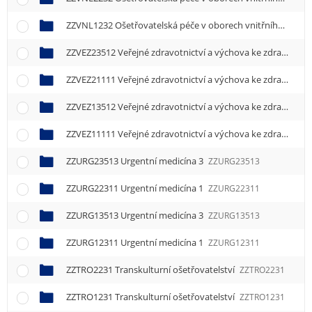
e
n
ZZVNL1232 Ošetřovatelská péče v oborech vnitřního lékařství
u
ZZVEZ23512 Veřejné zdravotnictví a výchova ke zdraví 2
ZZ
ZZVEZ21111 Veřejné zdravotnictví a výchova ke zdraví 1
ZZ
ZZVEZ13512 Veřejné zdravotnictví a výchova ke zdraví 2
ZZ
ZZVEZ11111 Veřejné zdravotnictví a výchova ke zdraví 1
ZZ
ZZURG23513 Urgentní medicína 3
ZZURG23513
ZZURG22311 Urgentní medicína 1
ZZURG22311
ZZURG13513 Urgentní medicína 3
ZZURG13513
ZZURG12311 Urgentní medicína 1
ZZURG12311
ZZTRO2231 Transkulturní ošetřovatelství
ZZTRO2231
ZZTRO1231 Transkulturní ošetřovatelství
ZZTRO1231