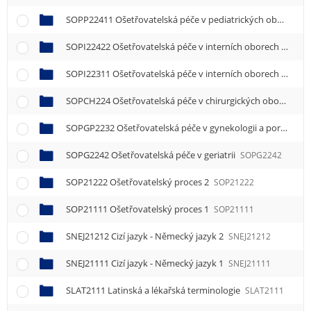
SOPP22411 Ošetřovatelská péče v pediatrických oborech 1
SOPI22422 Ošetřovatelská péče v interních oborech 2
SOPI
SOPI22311 Ošetřovatelská péče v interních oborech 1
SOPI
SOPCH224 Ošetřovatelská péče v chirurgických oborech
S
SOPGP2232 Ošetřovatelská péče v gynekologii a porodnictví
SOPG2242 Ošetřovatelská péče v geriatrii
SOPG2242
SOP21222 Ošetřovatelský proces 2
SOP21222
SOP21111 Ošetřovatelský proces 1
SOP21111
SNEJ21212 Cizí jazyk - Německý jazyk 2
SNEJ21212
SNEJ21111 Cizí jazyk - Německý jazyk 1
SNEJ21111
SLAT2111 Latinská a lékařská terminologie
SLAT2111