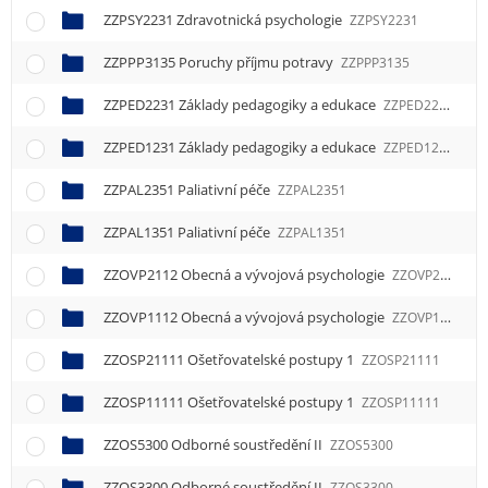
ZZPSY2231 Zdravotnická psychologie
ZZPSY2231
ZZPPP3135 Poruchy příjmu potravy
ZZPPP3135
ZZPED2231 Základy pedagogiky a edukace
ZZPED2231
ZZPED1231 Základy pedagogiky a edukace
ZZPED1231
ZZPAL2351 Paliativní péče
ZZPAL2351
ZZPAL1351 Paliativní péče
ZZPAL1351
ZZOVP2112 Obecná a vývojová psychologie
ZZOVP2112
ZZOVP1112 Obecná a vývojová psychologie
ZZOVP1112
ZZOSP21111 Ošetřovatelské postupy 1
ZZOSP21111
ZZOSP11111 Ošetřovatelské postupy 1
ZZOSP11111
ZZOS5300 Odborné soustředění II
ZZOS5300
ZZOS3300 Odborné soustředění II
ZZOS3300