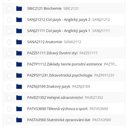
SBIC2121 Biochemie
SBIC2121
SANJ21212 Cizí jazyk - Anglický jazyk 2
SANJ21212
SANJ21111 Cizí jazyk - Anglický jazyk 1
SANJ21111
SANA2112 Anatomie
SANA2112
PAZZS1111 Zdravý životní styl
PAZZS1111
PAZTP1112 Základy teorie porodní asistence
PAZTP1112
PAZPSY1231 Zdravotnická psychologie
PAZPSY1231
PAZNJ3169 Znakový jazyk
PAZNJ3169
PAVEZ1352 Veřejné zdravotnictví
PAVEZ1352
PATVS3690 Tělesná výchova a sport
PATVS3690
PASTA3560 Statistické zpracování dat
PASTA3560