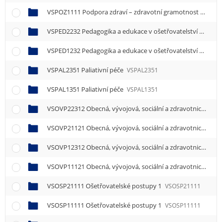
VSPOZ1111 Podpora zdraví – zdravotní gramotnost
VSPOZ
VSPED2232 Pedagogika a edukace v ošetřovatelství
VSPED
VSPED1232 Pedagogika a edukace v ošetřovatelství
VSPED
VSPAL2351 Paliativní péče
VSPAL2351
VSPAL1351 Paliativní péče
VSPAL1351
VSOVP22312 Obecná, vývojová, sociální a zdravotnická psychologie 2
VSOVP21121 Obecná, vývojová, sociální a zdravotnická psychologie 1
VSOVP12312 Obecná, vývojová, sociální a zdravotnická psychologie 2
VSOVP11121 Obecná, vývojová, sociální a zdravotnická psychologie 1
VSOSP21111 Ošetřovatelské postupy 1
VSOSP21111
VSOSP11111 Ošetřovatelské postupy 1
VSOSP11111