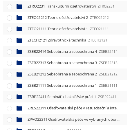
ZTRO2231 Transkulturní ošetřovatelství
ZTRO2231
ZTEO21212 Teorie ošetřovatelství 2
ZTEO21212
ZTEO21111 Teorie ošetřovatelství 1
ZTEO21111
ZTECH2121 Zdravotnická technika
ZTECH2121
ZSEB22414 Sebeobrana a sebeochrana 4
ZSEB22414
ZSEB22313 Sebeobrana a sebeochrana 3
ZSEB22313
ZSEB21212 Sebeobrana a sebeochrana 2
ZSEB21212
ZSEB21111 Sebeobrana a sebeochrana 1
ZSEB21111
ZSBP22411 Seminář k bakalářské práci 1
ZSBP22411
ZRES22311 Ošetřovatelská péče v resuscitační a intenzivní péči 1
ZPVO22311 Ošetřovatelská péče ve vybraných oborech 1
Z