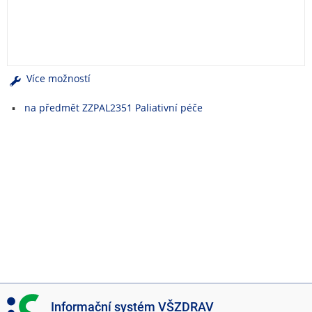
e
n
u
Více možností
na předmět ZZPAL2351 Paliativní péče
I
Informační systém VŠZDRAV