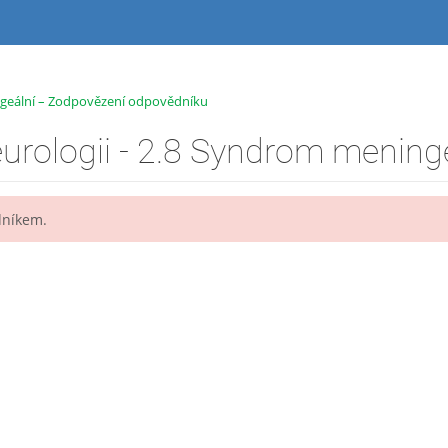
ingeální – Zodpovězení odpovědníku
dníkem.