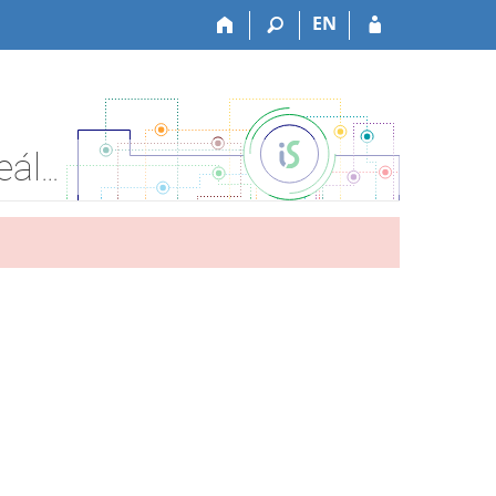
EN
Ošetřovatelská péče v neurologii - 2.8 Syndrom meningeální – Zodpovězení odpovědníku