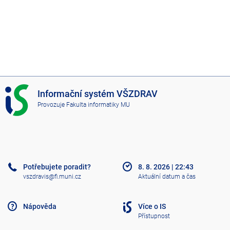
I
Informační systém VŠZDRAV
S
Provozuje
Fakulta informatiky MU
V
Š
Z
D
R
A
Potřebujete poradit?
8. 8. 2026
|
22:43
V
vszdravis@fi.muni.cz
Aktuální datum a čas
Nápověda
Více o IS
Přístupnost