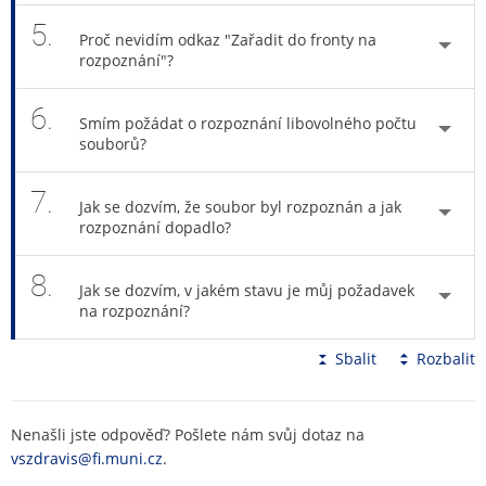
5.
Proč nevidím odkaz "Zařadit do fronty na
rozpoznání"?
6.
Smím požádat o rozpoznání libovolného počtu
souborů?
7.
Jak se dozvím, že soubor byl rozpoznán a jak
rozpoznání dopadlo?
8.
Jak se dozvím, v jakém stavu je můj požadavek
na rozpoznání?
Sbalit
Rozbalit
Nenašli jste odpověď? Pošlete nám svůj dotaz na
vszdravis@fi.muni.cz
.