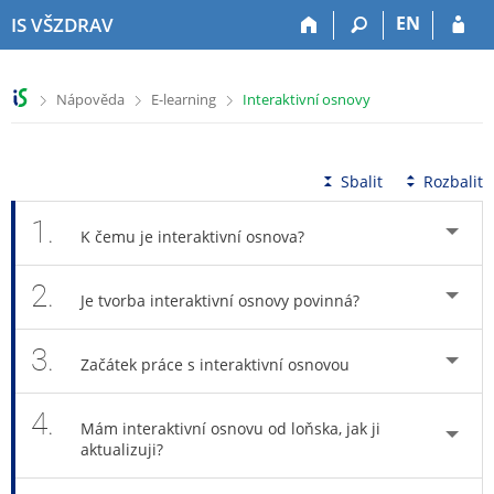
P
P
P
P
EN
IS VŠZDRAV
ř
ř
ř
ř
e
e
e
e
s
s
s
s
>
>
>
Nápověda
E-learning
Interaktivní osnovy
k
k
k
k
o
o
o
o
č
č
č
č
i
i
i
i
Sbalit
Rozbalit
t
t
t
t
n
n
n
n
1.
K čemu je interaktivní osnova?
a
a
a
a
h
h
o
p
2.
o
l
b
a
Je tvorba interaktivní osnovy povinná?
r
a
s
t
n
v
a
i
3.
í
i
h
č
Začátek práce s interaktivní osnovou
l
č
k
i
k
u
4.
š
u
Mám interaktivní osnovu od loňska, jak ji
aktualizuji?
t
u