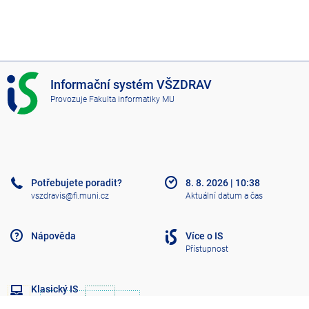
I
Informační systém VŠZDRAV
S
Provozuje
Fakulta informatiky MU
V
Š
Z
D
R
A
Potřebujete poradit?
8. 8. 2026
|
10:38
V
vszdravis@fi.muni.cz
Aktuální datum a čas
Nápověda
Více o IS
Přístupnost
Klasický IS