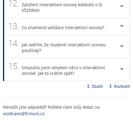
12.
Založení interaktivní osnovy kdekoliv v IS
VŠZDRAV
13.
Co znamená validace interaktivní osnovy?
14.
Jak ověřím, že studenti interaktivní osnovu
používají?
15.
Smazal/a jsem omylem něco v interaktivní
osnově. Jak to vrátím zpět?
Sbalit
Rozbalit
Nenašli jste odpověď? Pošlete nám svůj dotaz na
vszdravis@fi.muni.cz
.