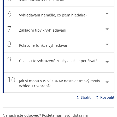
6.
Vyhledávání nenašlo, co jsem hledal(a)
7.
Základní tipy k vyhledávání
8.
Pokročilé funkce vyhledávání
9.
Co jsou to vyhrazené znaky a jak je používat?
10.
Jak si mohu v IS VŠZDRAV nastavit tmavý motiv
vzhledu rozhraní?
Sbalit
Rozbalit
Nenašli jste odpověď? Pošlete nám svůj dotaz na