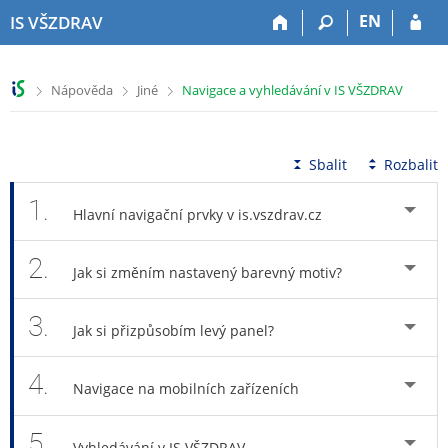
P
P
P
P
EN
IS VŠZDRAV
ř
ř
ř
ř
e
e
e
e
s
s
s
s
>
>
>
Nápověda
Jiné
Navigace a vyhledávání v IS VŠZDRAV
k
k
k
k
o
o
o
o
č
č
č
č
i
i
i
i
Sbalit
Rozbalit
t
t
t
t
n
n
n
n
1.
Hlavní navigační prvky v is.vszdrav.cz
a
a
a
a
h
h
o
p
2.
o
l
b
a
Jak si změním nastavený barevný motiv?
r
a
s
t
n
v
a
i
3.
í
i
h
č
Jak si přizpůsobím levý panel?
l
č
k
i
k
u
4.
š
u
Navigace na mobilních zařízeních
t
u
5.
Vyhledávání v IS VŠZDRAV