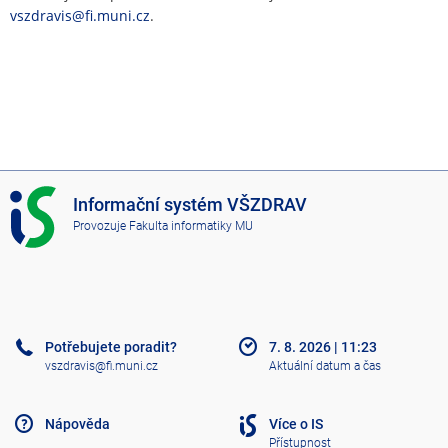
vszdravis@fi.muni.cz
.
I
Informační systém VŠZDRAV
S
Provozuje
Fakulta informatiky MU
V
Š
Z
D
R
A
Potřebujete poradit?
7. 8. 2026
|
11:23
V
vszdravis@fi.muni.cz
Aktuální datum a čas
Nápověda
Více o IS
Přístupnost