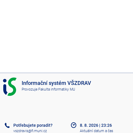
I
Informační systém VŠZDRAV
S
Provozuje
Fakulta informatiky MU
V
Š
Z
D
R
A
Potřebujete poradit?
8. 8. 2026
|
23:26
V
vszdravis@fi.muni.cz
Aktuální datum a čas