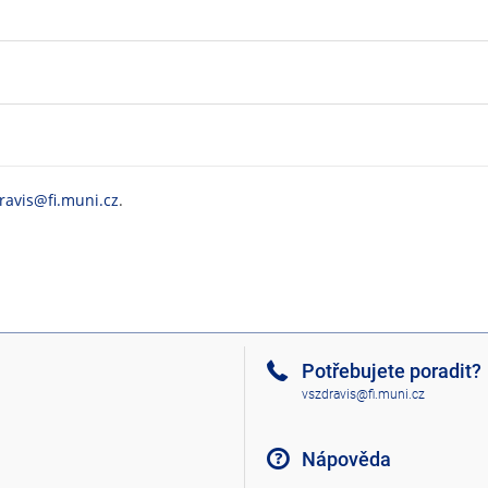
ravis@fi.muni.cz
.
Potřebujete poradit?
vszdravis@fi.muni.cz
Nápověda