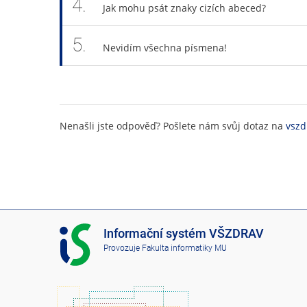
4.
Jak mohu psát znaky cizích abeced?
5.
Nevidím všechna písmena!
Nenašli jste odpověď? Pošlete nám svůj dotaz na
vszd
I
Informační systém VŠZDRAV
S
Provozuje
Fakulta informatiky MU
V
Š
Z
D