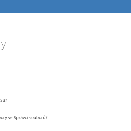
dy
ISu?
bory ve Správci souborů?