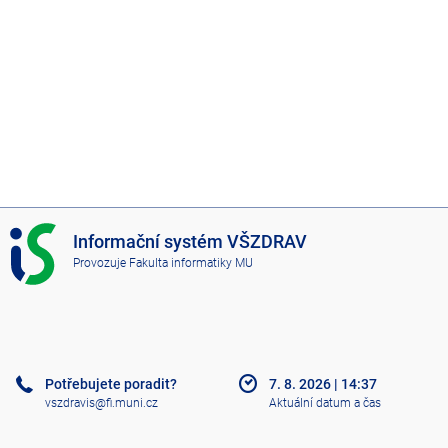
I
Informační systém VŠZDRAV
S
Provozuje
Fakulta informatiky MU
V
Š
Z
D
R
A
Potřebujete poradit?
7. 8. 2026
|
14:37
V
vszdravis@fi.muni.cz
Aktuální datum a čas