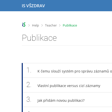
S
S
S
S
IS VŠZDRAV
k
k
k
k
i
i
i
i
p
p
p
p
t
t
t
t
>
>
>
Help
Teacher
Publikace
o
o
o
o
t
h
c
f
Publikace
o
e
o
o
p
a
n
o
b
d
t
t
a
e
e
e
r
r
n
r
t
1.
K čemu slouží systém pro správu záznamů o
2.
Vlastní publikace versus cizí záznamy
3.
Jak přidám novou publikaci?