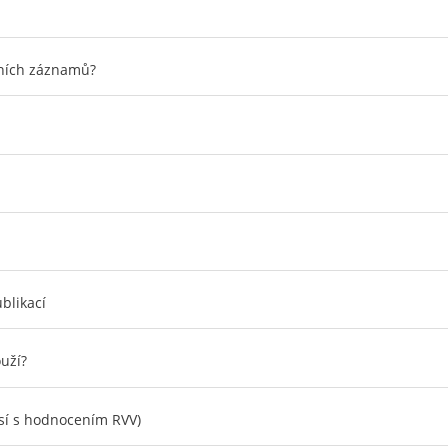
čních záznamů?
blikací
ouží?
isí s hodnocením RVV)