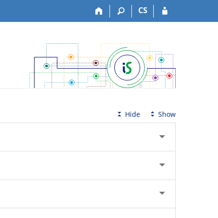
CS
Hide
Show