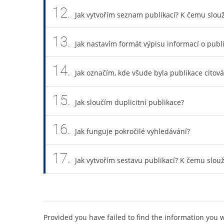
12.
Jak vytvořím seznam publikací? K čemu slouž
13.
Jak nastavím formát výpisu informací o publ
14.
Jak označím, kde všude byla publikace citov
15.
Jak sloučím duplicitní publikace?
16.
Jak funguje pokročilé vyhledávání?
17.
Jak vytvořím sestavu publikací? K čemu slouž
Provided you have failed to find the information you 