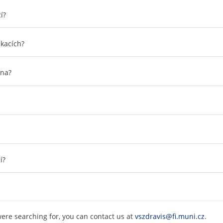
í?
ikacích?
ána?
í?
were searching for, you can contact us at
vszdravis@fi.muni.cz
.