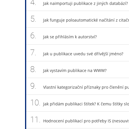
4.
Jak naimportuji publikace z jiných databází?
5.
Jak funguje poloautomatické načítání z cita
6.
Jak se přihlásím k autorství?
7.
Jak u publikace uvedu své dřívější jméno?
8.
Jak vystavím publikace na WWW?
9.
Vlastní kategorizační příznaky pro členění pu
10.
Jak přidám publikaci štítek? K čemu štítky sl
11.
Hodnocení publikací pro potřeby IS (nesouv