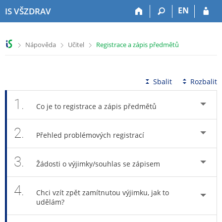
P
P
P
P
EN
IS VŠZDRAV
ř
ř
ř
ř
e
e
e
e
s
s
s
s
>
>
>
Nápověda
Učitel
Registrace a zápis předmětů
k
k
k
k
o
o
o
o
č
č
č
č
i
i
i
i
Sbalit
Rozbalit
t
t
t
t
n
n
n
n
1.
Co je to registrace a zápis předmětů
a
a
a
a
h
h
o
p
2.
o
l
b
a
Přehled problémových registrací
r
a
s
t
n
v
a
i
3.
í
i
h
č
Žádosti o výjimky/souhlas se zápisem
l
č
k
i
k
u
4.
š
u
Chci vzít zpět zamítnutou výjimku, jak to
udělám?
t
u