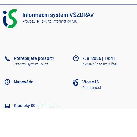
I
Informační systém VŠZDRAV
S
Provozuje
Fakulta informatiky MU
V
Š
Z
D
R
A
Potřebujete poradit?
7. 8. 2026
|
19:41
V
vszdravis@fi.muni.cz
Aktuální datum a čas
Nápověda
Více o IS
Přístupnost
Klasický IS
Nahoru