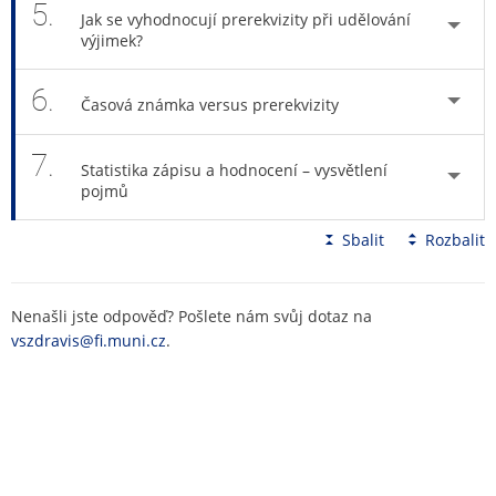
5.
Jak se vyhodnocují prerekvizity při udělování
výjimek?
6.
Časová známka versus prerekvizity
7.
Statistika zápisu a hodnocení – vysvětlení
pojmů
Sbalit
Rozbalit
Nenašli jste odpověď? Pošlete nám svůj dotaz na
vszdravis@fi.muni.cz
.