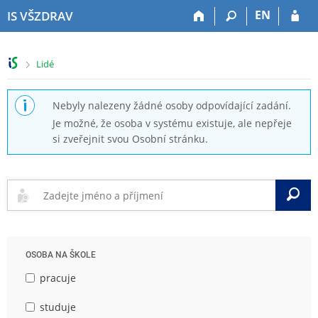
P
P
P
P
EN
IS VŠZDRAV
ř
ř
ř
ř
e
e
e
e
s
s
s
s
>
Lidé
k
k
k
k
o
o
o
o
č
č
č
č
Nebyly nalezeny žádné osoby odpovídající zadání.
i
i
i
i
Je možné, že osoba v systému existuje, ale nepřeje
t
t
t
t
si zveřejnit svou Osobní stránku.
n
n
n
n
a
a
a
a
h
h
o
p
o
l
b
a
V
r
a
s
t
n
v
a
i
í
i
h
č
l
č
k
OSOBA NA ŠKOLE
i
k
u
š
u
pracuje
t
u
studuje