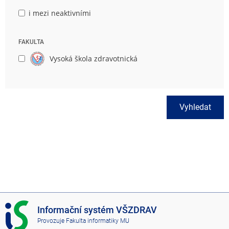
i mezi neaktivními
FAKULTA
Vysoká škola zdravotnická
Vyhledat
I
Informační systém VŠZDRAV
S
Provozuje
Fakulta informatiky MU
V