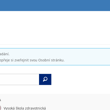
adání.
epřeje si zveřejnit svou Osobní stránku.
Vyhledat
A
Vysoká škola zdravotnická