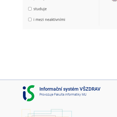
studuje
i mezi neaktivními
I
Informační systém VŠZDRAV
S
Provozuje
Fakulta informatiky MU
V
Š
Z
D