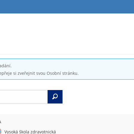
adání.
epřeje si zveřejnit svou Osobní stránku.
Vyhledat
A
Vysoká škola zdravotnická