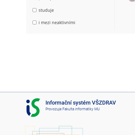
studuje
i mezi neaktivními
I
Informační systém VŠZDRAV
S
Provozuje
Fakulta informatiky MU
V
Š
Z
D