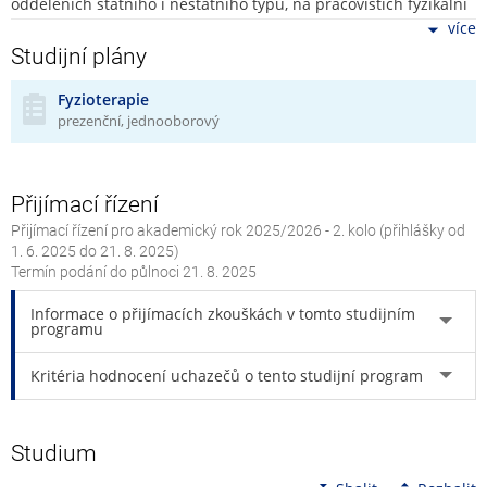
odděleních státního i nestátního typu, na pracovištích fyzikální
terapie, rehabilitačních ústavech, na pracovištích léčby bolesti,
více
v lázních, léčebnách, ústavech sociální péče, hospicích,
Studijní plány
sportovních a rekreačních zařízeních. Pro dosažení tohoto cíle
je náplň studia zaměřena na teoretické i klinické znalosti
Fyzioterapie
prezenční, jednooborový
biomedicínských a společensko-vědních oborů praktických
dovedností v oblasti fyzikální terapie, kinezioterapie,
kineziologie a patokineziologie, a to na diagnostiku i terapii
funkčních a strukturálních poruch hybného systému a
Přijímací řízení
souvisejících orgánových soustav včetně psychických potížích a
Přijímací řízení pro akademický rok 2025/2026 - 2. kolo (přihlášky od
na terapii bolestivých syndromů pohybového systému jako
1. 6. 2025 do 21. 8. 2025)
celku. Absolvování studijního programu dává odbornou
Termín podání do půlnoci
21. 8. 2025
kvalifikaci k plnohodnotnému uplatnění v rehabilitačním
Informace o přijímacích zkouškách v tomto studijním
segmentu interprofesního zdravotnického týmu v rámci
programu
preventivní, diagnostické, léčebné a rehabilitační péče v oboru
fyzioterapie.
Kritéria hodnocení uchazečů o tento studijní program
Studium