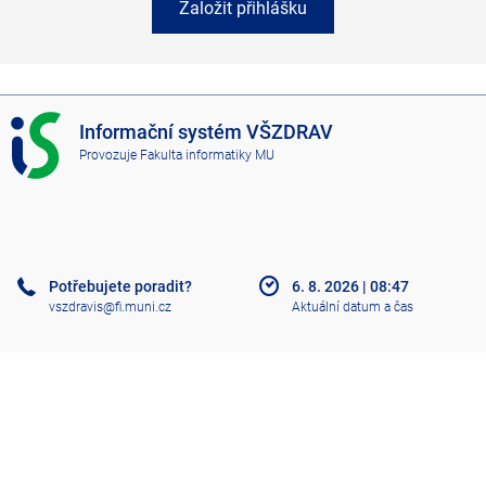
Založit přihlášku
I
Informační systém VŠZDRAV
S
Provozuje
Fakulta informatiky MU
V
Š
Z
D
R
A
Potřebujete poradit?
6. 8. 2026
|
08:47
V
vszdravis@fi.muni.cz
Aktuální datum a čas
Nápověda
Více o IS
Přístupnost
Klasický IS