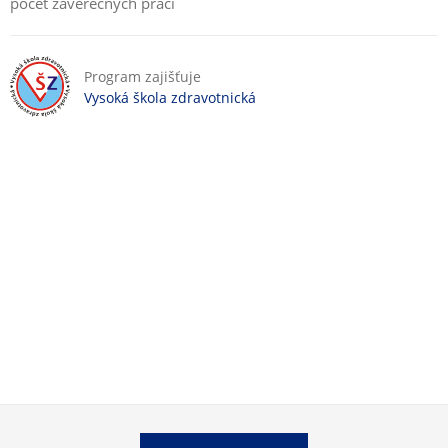
počet závěrečných prací
Program zajišťuje
Vysoká škola zdravotnická