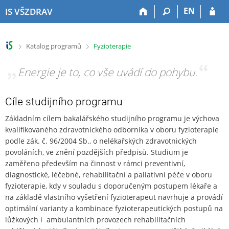
P
P
P
P
EN
IS VŠZDRAV
ř
ř
ř
ř
e
e
e
e
s
s
s
s
>
>
Katalog programů
Fyzioterapie
k
k
k
k
o
o
o
o
„
Energie je to, co vše uvádí do pohybu.
“
č
č
č
č
i
i
i
i
t
t
t
t
Cíle studijního programu
n
n
n
n
a
a
a
a
Základním cílem bakalářského studijního programu je výchova
h
h
o
p
kvalifikovaného zdravotnického odborníka v oboru fyzioterapie
o
l
b
a
podle zák. č. 96/2004 Sb., o nelékařských zdravotnických
r
a
s
t
povoláních, ve znění pozdějších předpisů. Studium je
n
v
a
i
zaměřeno především na činnost v rámci preventivní,
í
i
h
č
diagnostické, léčebné, rehabilitační a paliativní péče v oboru
l
č
k
fyzioterapie, kdy v souladu s doporučeným postupem lékaře a
i
k
u
na základě vlastního vyšetření fyzioterapeut navrhuje a provádí
š
u
optimální varianty a kombinace fyzioterapeutických postupů na
t
lůžkových i ambulantních provozech rehabilitačních
u