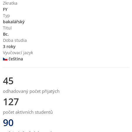
Zkratka
FY
Typ
bakalářský
Titul
Bc.
Doba studia
3 roky
Vyučovací jazyk
čeština
45
odhadovaný počet přijatých
127
počet aktivních studentů
90