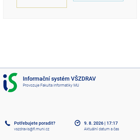
I
Informační systém VŠZDRAV
S
Provozuje
Fakulta informatiky MU
V
Š
Z
D
R
A
Potřebujete poradit?
9. 8. 2026
|
17:17
V
vszdravis@fi.muni.cz
Aktuální datum a čas