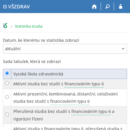
P
P
P
P
IS VŠZDRAV
ř
ř
ř
ř
e
e
e
e
s
s
s
s
>
Statistika studia
k
k
k
k
o
o
o
o
č
č
č
č
Datum, ke kterému se statistika zobrazí
i
i
i
i
t
t
t
t
n
n
n
n
Sada tabulek, která se zobrazí
a
a
a
a
h
h
o
p
Vysoká škola zdravotnická
o
l
b
a
r
a
s
t
Aktivní studia bez studií s
financováním typu 6
n
v
a
i
Aktivní prezenční, kombinovaná, distanční, celoživotní
í
i
h
č
l
č
k
studia bez studií s
financováním typu 6
i
k
u
Přerušená studia bez studií s
financováním typu 6
a
š
u
rigorózní řízení
t
u
Aktivní studia s
financováním typu 6
, přerušená studia s