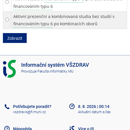
financováním typu 6
Aktivní prezenční a kombinovaná studia bez studií s
financováním typu 6
po kombinacích oborů
Zobrazit
I
Informační systém VŠZDRAV
S
Provozuje
Fakulta informatiky MU
V
Š
Z
D
R
A
Potřebujete poradit?
8. 8. 2026
|
00:14
V
vszdravis@fi.muni.cz
Aktuální datum a čas
Nápověda
Více o IS