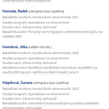
s mechanickou srdeční podporou
a
Hamada, Radek
(obhajoba byla úspěšná)
Bakalářské studium, Vysoká škola zdravotnická, 2021
Studijní program: Specializace ve zdravotnictví
Studijní obor: Zdravotnický záchranář
Bakalářská práce:
Poruchy termoregulace v přednemocniční péči a na
oddělení ARO
Havrdová, Jitka
(udělen titul Bc.)
Bakalářské studium, Vysoká škola zdravotnická, 2020
Studijní program: Specializace ve zdravotnictví
Studijní obor: Zdravotnický záchranář
Bakalářská práce:
Rozšířená neodkladná resuscitace dospělého za
využití přístroje pro nepřímou srdeční masáž Lucas II
Hippíková, Zuzana
(obhajoba byla úspěšná)
Bakalářské studium, Vysoká škola zdravotnická, 2023
Studijní program: Specializace ve zdravotnictví
Studijní obor: Zdravotnický záchranář
Bakalářská práce:
Sekundární kraniocerebrární poranění pohledem
zdravotnického záchranáře