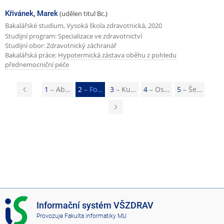
Křivánek, Marek
(udělen titul Bc.)
Bakalářské studium, Vysoká škola zdravotnická, 2020
Studijní program: Specializace ve zdravotnictví
Studijní obor: Zdravotnický záchranář
Bakalářská práce:
Hypotermická zástava oběhu z pohledu
přednemocniční péče
P
1
– Ab…
2
– Fo…
3
– Ku…
4
– Os…
5
– Še…
ř
N
e
á
d
s
c
l
h
e
o
d
z
u
I
Informační systém VŠZDRAV
í
j
S
Provozuje
Fakulta informatiky MU
s
V
í