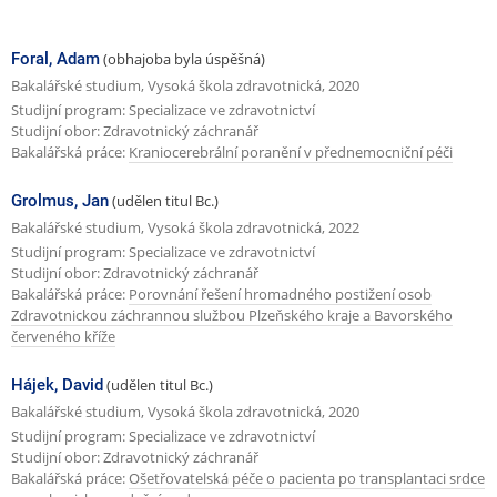
e
á
d
s
Foral, Adam
(obhajoba byla úspěšná)
c
l
Bakalářské studium, Vysoká škola zdravotnická, 2020
h
Studijní program: Specializace ve zdravotnictví
e
Studijní obor: Zdravotnický záchranář
o
d
Bakalářská práce:
Kraniocerebrální poranění v přednemocniční péči
z
u
í
Grolmus, Jan
(udělen titul Bc.)
j
Bakalářské studium, Vysoká škola zdravotnická, 2022
s
í
Studijní program: Specializace ve zdravotnictví
t
c
Studijní obor: Zdravotnický záchranář
Bakalářská práce:
Porovnání řešení hromadného postižení osob
r
í
Zdravotnickou záchrannou službou Plzeňského kraje a Bavorského
á
s
červeného kříže
n
t
Hájek, David
(udělen titul Bc.)
k
r
Bakalářské studium, Vysoká škola zdravotnická, 2020
a
á
Studijní program: Specializace ve zdravotnictví
Studijní obor: Zdravotnický záchranář
n
Bakalářská práce:
Ošetřovatelská péče o pacienta po transplantaci srdce
k