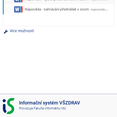
e
n
Nápověda - nahrávání přednášek v zoom
napoveda_nahravani_vyuky_prostrednictvim_zoom.docx
u
Více možností
I
Informační systém VŠZDRAV
S
Provozuje
Fakulta informatiky MU
V