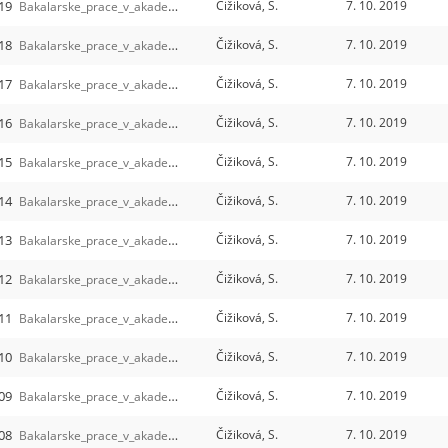
019
Čižiková, S.
7. 10. 2019
Bakalarske_prace_v_akademickem_roce_2018-2019
/4
018
Čižiková, S.
7. 10. 2019
Bakalarske_prace_v_akademickem_roce_2017-2018
/4
017
Čižiková, S.
7. 10. 2019
Bakalarske_prace_v_akademickem_roce_2016-2017
/4
016
Čižiková, S.
7. 10. 2019
Bakalarske_prace_v_akademickem_roce_2015-2016
/3
015
Čižiková, S.
7. 10. 2019
Bakalarske_prace_v_akademickem_roce_2014-2015
/4
014
Čižiková, S.
7. 10. 2019
Bakalarske_prace_v_akademickem_roce_2013-2014
/4
013
Čižiková, S.
7. 10. 2019
Bakalarske_prace_v_akademickem_roce_2012-2013
/4
012
Čižiková, S.
7. 10. 2019
Bakalarske_prace_v_akademickem_roce_2011-2012
/4
011
Čižiková, S.
7. 10. 2019
Bakalarske_prace_v_akademickem_roce_2010-2011
/3
010
Čižiková, S.
7. 10. 2019
Bakalarske_prace_v_akademickem_roce_2009-2010
/3
009
Čižiková, S.
7. 10. 2019
Bakalarske_prace_v_akademickem_roce_2008-2009
/3
008
Čižiková, S.
7. 10. 2019
Bakalarske_prace_v_akademickem_roce_2007-2008
/3