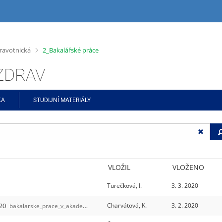
>
ravotnická
2_Bakalářské práce
ŠZDRAV
KA
STUDIJNÍ MATERIÁLY
VLOŽIL
VLOŽENO
Turečková, I.
3. 3. 2020
020
Charvátová, K.
3. 2. 2020
bakalarske_prace_v_akademickem_roce_2019-2020
/3