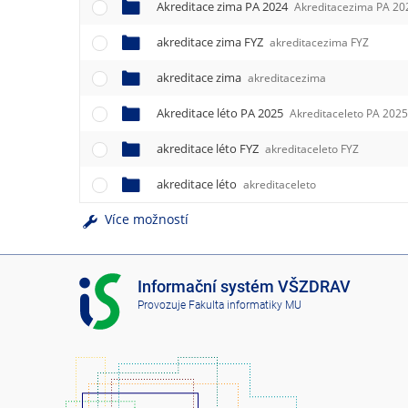
Akreditace zima PA 2024
Akreditacezima PA 20
akreditace zima FYZ
akreditacezima FYZ
akreditace zima
akreditacezima
Akreditace léto PA 2025
Akreditaceleto PA 202
akreditace léto FYZ
akreditaceleto FYZ
akreditace léto
akreditaceleto
Více možností
I
Informační systém VŠZDRAV
S
Provozuje
Fakulta informatiky MU
V
Š
Z
D
R