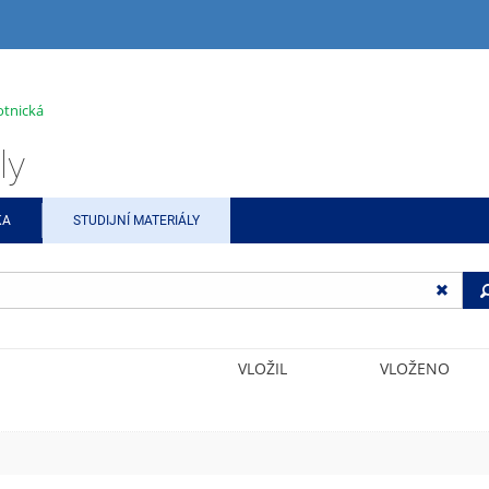
otnická
ly
KA
STUDIJNÍ MATERIÁLY
VLOŽIL
VLOŽENO