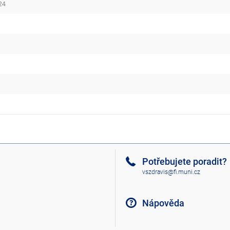
24
5
Potřebujete poradit?
vszdravis@fi.muni.cz
Nápověda