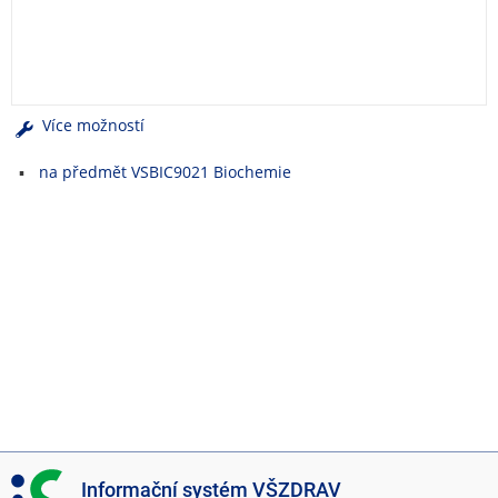
e
n
u
Více možností
na předmět VSBIC9021 Biochemie
I
Informační systém VŠZDRAV