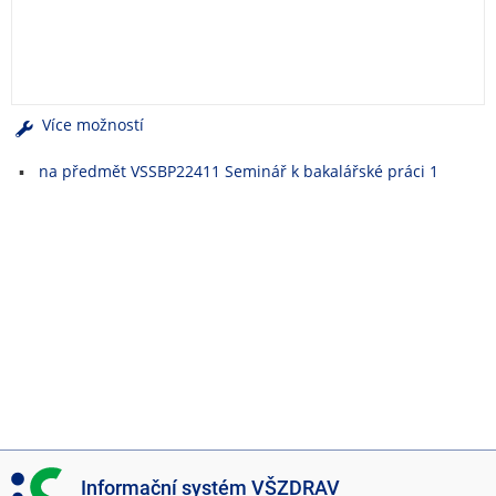
e
n
u
Více možností
na předmět VSSBP22411 Seminář k bakalářské práci 1
I
Informační systém VŠZDRAV