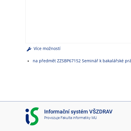
e
n
u
Více možností
na předmět ZZSBP67152 Seminář k bakalářské prá
I
Informační systém VŠZDRAV
S
Provozuje
Fakulta informatiky MU
V
Š