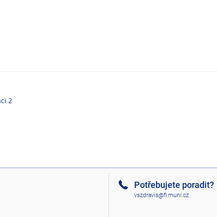
ci 2
Potřebujete poradit?
vszdravis@fi.muni.cz