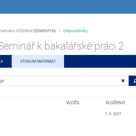
>
 předmětu VŠZDRAV:
ZZSBP67152
Odpovědníky
inář k bakalářské práci 2
KA
STUDIJNÍ MATERIÁLY
VLOŽIL
VLOŽENO
7. 4. 2021