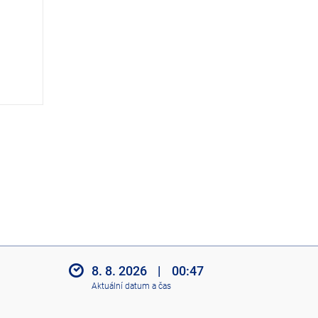
z
i
t
i
k
o
n
y
8. 8. 2026
|
00:47
Aktuální datum a čas