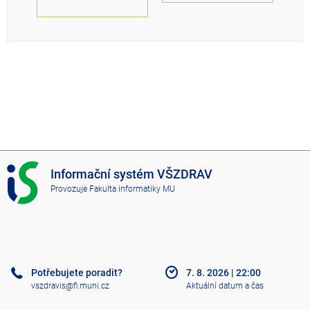
I
Informační systém VŠZDRAV
S
Provozuje
Fakulta informatiky MU
V
Š
Z
D
R
A
Potřebujete poradit?
7. 8. 2026
|
22:00
V
vszdravis@fi.muni.cz
Aktuální datum a čas