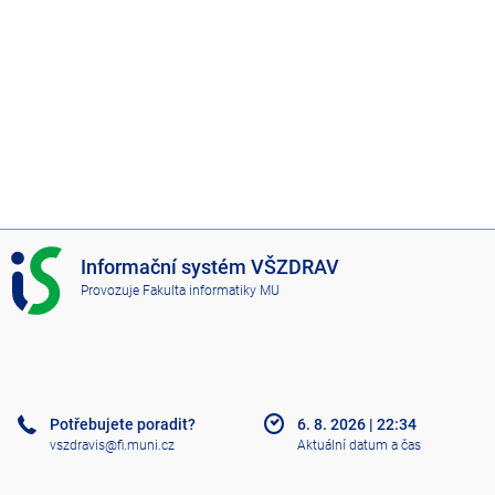
I
Informační systém VŠZDRAV
S
Provozuje
Fakulta informatiky MU
V
Š
Z
D
R
A
Potřebujete poradit?
6. 8. 2026
|
22:34
V
vszdravis@fi.muni.cz
Aktuální datum a čas