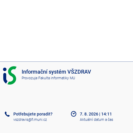
I
Informační systém VŠZDRAV
S
Provozuje
Fakulta informatiky MU
V
Š
Z
D
R
A
Potřebujete poradit?
7. 8. 2026
|
14:11
V
vszdravis@fi.muni.cz
Aktuální datum a čas