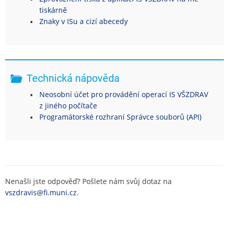
tiskárně
Znaky v ISu a cizí abecedy
Technická nápověda
Neosobní účet pro provádění operací IS VŠZDRAV
z jiného počítače
Programátorské rozhraní Správce souborů (API)
Nenašli jste odpověď? Pošlete nám svůj dotaz na
vszdravis@fi.muni.cz
.