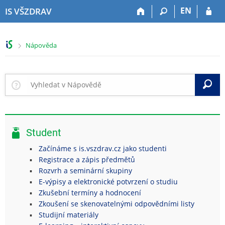
P
P
P
P
EN
IS VŠZDRAV
ř
ř
ř
ř
e
e
e
e
s
s
s
s
>
Nápověda
k
k
k
k
o
o
o
o
č
č
č
č
i
i
i
i
V
t
t
t
t
n
n
n
n
a
a
a
a
h
h
o
p
Student
o
l
b
a
r
a
s
t
Začínáme s is.vszdrav.cz jako studenti
n
v
a
i
Registrace a zápis předmětů
í
i
h
č
Rozvrh a seminární skupiny
l
č
k
E-výpisy a elektronické potvrzení o studiu
i
k
u
Zkušební termíny a hodnocení
š
u
Zkoušení se skenovatelnými odpovědními listy
t
Studijní materiály
u