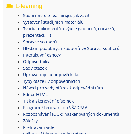
E-learning
Souhrnně o e-learningu; jak začít
Vystavení studijních materiálů
Tvorba dokumentů k výuce (souborů, obrázků,
prezentací, …)
Správce souborů
Hledání podobných souborů ve Správci souborů
Interaktivní osnovy
Odpovědníky
Sady otázek
Úprava popisu odpovědníku
Typy otázek v odpovědnících
Návod pro sady otázek k odpovědníkům
Editor HTML
Tisk a skenování písemek
Program Skenování do VŠZDRAV
Rozpoznávání (OCR) naskenovaných dokumentů
Záložky
Přehrávání videí
Volba cizí identity v e-learningu