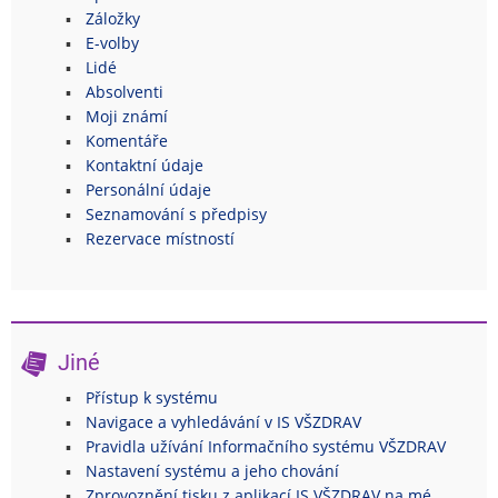
Záložky
E-volby
Lidé
Absolventi
Moji známí
Komentáře
Kontaktní údaje
Personální údaje
Seznamování s předpisy
Rezervace místností
Jiné
Přístup k systému
Navigace a vyhledávání v IS VŠZDRAV
Pravidla užívání Informačního systému VŠZDRAV
Nastavení systému a jeho chování
Zprovoznění tisku z aplikací IS VŠZDRAV na mé