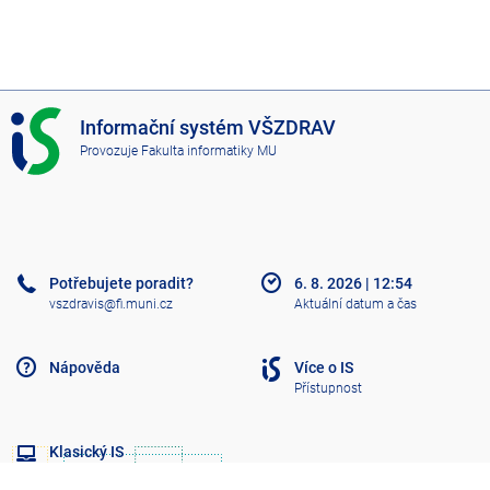
I
Informační systém VŠZDRAV
S
Provozuje
Fakulta informatiky MU
V
Š
Z
D
R
A
Potřebujete poradit?
6. 8. 2026
|
12:54
V
vszdravis@fi.muni.cz
Aktuální datum a čas
Nápověda
Více o IS
Přístupnost
Klasický IS