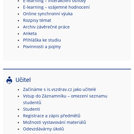
E-learning – interaktivní osnovy
E-learning – vzájemné hodnocení
Online synchronní výuka
Rozpisy témat
Archiv závěrečné práce
Anketa
Přihláška ke studiu
Povinnosti a pojmy
Učitel
Začínáme s is.vszdrav.cz jako učitelé
Vstup do Záznamníku – omezení seznamu
studentů
Studenti
Registrace a zápis předmětů
Možnosti vystavování materiálů
Odevzdávárny úkolů