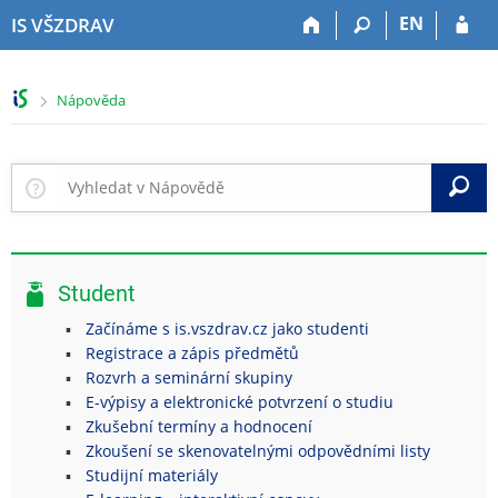
P
P
P
P
EN
IS VŠZDRAV
ř
ř
ř
ř
e
e
e
e
s
s
s
s
>
Nápověda
k
k
k
k
o
o
o
o
č
č
č
č
i
i
i
i
V
t
t
t
t
n
n
n
n
a
a
a
a
h
h
o
p
Student
o
l
b
a
r
a
s
t
Začínáme s is.vszdrav.cz jako studenti
n
v
a
i
Registrace a zápis předmětů
í
i
h
č
Rozvrh a seminární skupiny
l
č
k
E-výpisy a elektronické potvrzení o studiu
i
k
u
Zkušební termíny a hodnocení
š
u
Zkoušení se skenovatelnými odpovědními listy
t
Studijní materiály
u