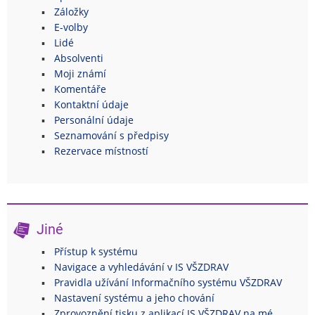
Záložky
E-volby
Lidé
Absolventi
Moji známí
Komentáře
Kontaktní údaje
Personální údaje
Seznamování s předpisy
Rezervace místností
Jiné
Přístup k systému
Navigace a vyhledávání v IS VŠZDRAV
Pravidla užívání Informačního systému VŠZDRAV
Nastavení systému a jeho chování
Zprovoznění tisku z aplikací IS VŠZDRAV na mé