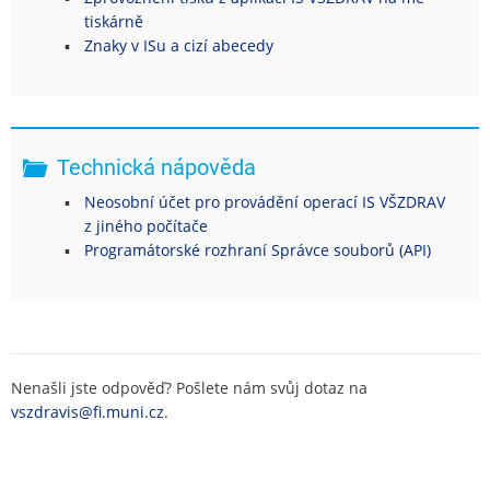
tiskárně
Znaky v ISu a cizí abecedy
Technická nápověda
Neosobní účet pro provádění operací IS VŠZDRAV
z jiného počítače
Programátorské rozhraní Správce souborů (API)
Nenašli jste odpověď? Pošlete nám svůj dotaz na
vszdravis@fi.muni.cz
.