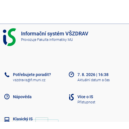
I
Informační systém VŠZDRAV
S
Provozuje
Fakulta informatiky MU
V
Š
Z
D
R
A
Potřebujete poradit?
7. 8. 2026
|
16:38
V
vszdravis@fi.muni.cz
Aktuální datum a čas
Nápověda
Více o IS
Přístupnost
Klasický IS