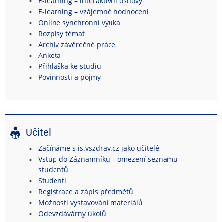
E-learning – interaktivní osnovy
E-learning – vzájemné hodnocení
Online synchronní výuka
Rozpisy témat
Archiv závěrečné práce
Anketa
Přihláška ke studiu
Povinnosti a pojmy
Učitel
Začínáme s is.vszdrav.cz jako učitelé
Vstup do Záznamníku – omezení seznamu
studentů
Studenti
Registrace a zápis předmětů
Možnosti vystavování materiálů
Odevzdávárny úkolů