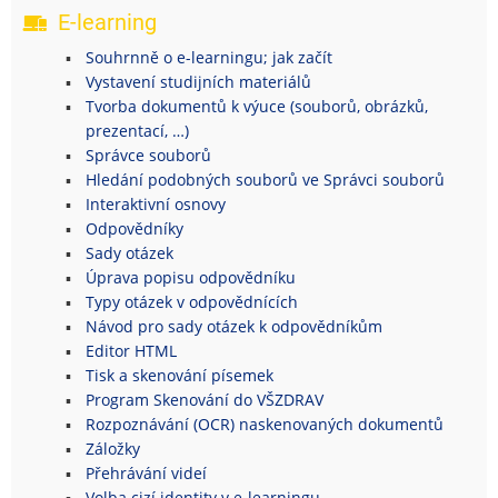
E-learning
Souhrnně o e-learningu; jak začít
Vystavení studijních materiálů
Tvorba dokumentů k výuce (souborů, obrázků,
prezentací, …)
Správce souborů
Hledání podobných souborů ve Správci souborů
Interaktivní osnovy
Odpovědníky
Sady otázek
Úprava popisu odpovědníku
Typy otázek v odpovědnících
Návod pro sady otázek k odpovědníkům
Editor HTML
Tisk a skenování písemek
Program Skenování do VŠZDRAV
Rozpoznávání (OCR) naskenovaných dokumentů
Záložky
Přehrávání videí
Volba cizí identity v e-learningu