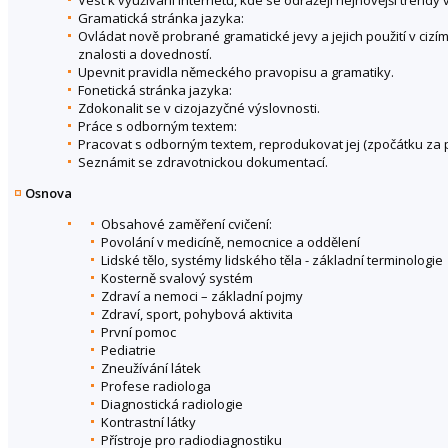
Gramatická stránka jazyka:
Ovládat nově probrané gramatické jevy a jejich použití v ciz
znalosti a dovedností.
Upevnit pravidla německého pravopisu a gramatiky.
Fonetická stránka jazyka:
Zdokonalit se v cizojazyčné výslovnosti.
Práce s odborným textem:
Pracovat s odborným textem, reprodukovat jej (zpočátku za p
Seznámit se zdravotnickou dokumentací.
Osnova
Obsahové zaměření cvičení:
Povolání v medicíně, nemocnice a oddělení
Lidské tělo, systémy lidského těla - základní terminologie
Kosterně svalový systém
Zdraví a nemoci – základní pojmy
Zdraví, sport, pohybová aktivita
První pomoc
Pediatrie
Zneužívání látek
Profese radiologa
Diagnostická radiologie
Kontrastní látky
Přístroje pro radiodiagnostiku