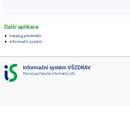
Další aplikace
Katalog předmětů
Informační systém
I
Informační systém VŠZDRAV
S
Provozuje
Fakulta informatiky MU
V
Š
Z
D
R
A
V