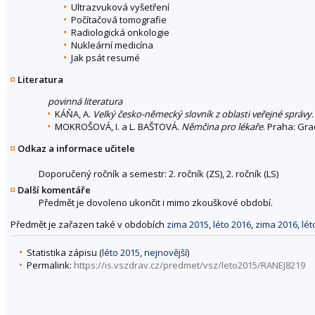
Ultrazvuková vyšetření
Počítačová tomografie
Radiologická onkologie
Nukleární medicína
Jak psát resumé
Literatura
povinná literatura
KÁŇA, A.
Velký česko-německý slovník z oblasti veřejné správy
MOKROŠOVÁ, I. a L. BAŠTOVÁ.
Němčina pro lékaře
. Praha: Gra
Odkaz a informace učitele
Doporučený ročník a semestr: 2. ročník (ZS), 2. ročník (LS)
Další komentáře
Předmět je dovoleno ukončit i mimo zkouškové období.
Předmět je zařazen také v obdobích
zima 2015
,
léto 2016
,
zima 2016
,
lét
Statistika zápisu (
léto 2015
,
nejnovější
)
Permalink:
https://is.vszdrav.cz/predmet/vsz/leto2015/RANEJ8219