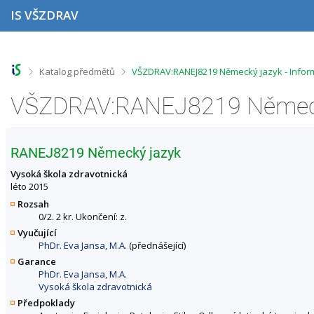
P
P
P
P
IS VŠZDRAV
ř
ř
ř
ř
e
e
e
e
s
s
s
s
k
k
k
k
o
o
o
o
>
>
Katalog předmětů
VŠZDRAV:RANEJ8219 Německý jazyk - Infor
č
č
č
č
i
i
i
i
VŠZDRAV:RANEJ8219 Německý
t
t
t
t
n
n
n
n
a
a
a
a
h
h
o
p
RANEJ8219 Německý jazyk
o
l
b
a
r
a
s
t
Vysoká škola zdravotnická
n
v
a
i
léto 2015
í
i
h
č
Rozsah
l
č
k
0/2. 2 kr. Ukončení: z.
i
k
u
Vyučující
š
u
PhDr. Eva Jansa, M.A.
(přednášející)
t
u
Garance
PhDr. Eva Jansa, M.A.
Vysoká škola zdravotnická
Předpoklady