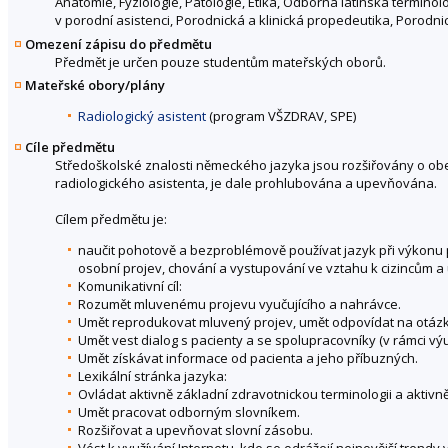
Anatomie, Fyziologie, Patologie, Etika, Odborná latinská termin
v porodní asistenci, Porodnická a klinická propedeutika, Porodnictví
Omezení zápisu do předmětu
Předmět je určen pouze studentům mateřských oborů.
Mateřské obory/plány
Radiologický asistent
(program VŠZDRAV, SPE)
Cíle předmětu
Středoškolské znalosti německého jazyka jsou rozšiřovány o obe
radiologického asistenta, je dale prohlubována a upevňována.
Cílem předmětu je:
naučit pohotově a bezproblémově používat jazyk při výkonu p
osobní projev, chování a vystupování ve vztahu k cizincům a u
Komunikativní cíl:
Rozumět mluvenému projevu vyučujícího a nahrávce.
Umět reprodukovat mluvený projev, umět odpovídat na otázky 
Umět vest dialog s pacienty a se spolupracovníky (v rámci vý
Umět získávat informace od pacienta a jeho příbuzných.
Lexikální stránka jazyka:
Ovládat aktivně základní zdravotnickou terminologii a aktiv
Umět pracovat odborným slovníkem.
Rozšiřovat a upevňovat slovní zásobu.
Vést k využívání Internetu, kde se odrážejí nejnovější trendy 