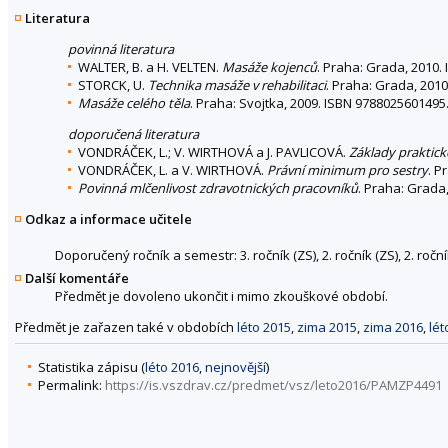
Literatura
povinná literatura
WALTER, B. a H. VELTEN.
Masáže kojenců
. Praha: Grada, 2010.
STORCK, U.
Technika masáže v rehabilitaci
. Praha: Grada, 2010
Masáže celého těla
. Praha: Svojtka, 2009. ISBN 9788025601495
doporučená literatura
VONDRÁČEK, L.; V. WIRTHOVÁ a J. PAVLICOVÁ.
Základy praktick
VONDRÁČEK, L. a V. WIRTHOVÁ.
Právní minimum pro sestry
. P
Povinná mlčenlivost zdravotnických pracovníků
. Praha: Grada
Odkaz a informace učitele
Doporučený ročník a semestr: 3. ročník (ZS), 2. ročník (ZS), 2. ročník 
Další komentáře
Předmět je dovoleno ukončit i mimo zkouškové období.
Předmět je zařazen také v obdobích
léto 2015
,
zima 2015
,
zima 2016
,
lét
Statistika zápisu (
léto 2016
,
nejnovější
)
Permalink:
https://is.vszdrav.cz/predmet/vsz/leto2016/PAMZP4491