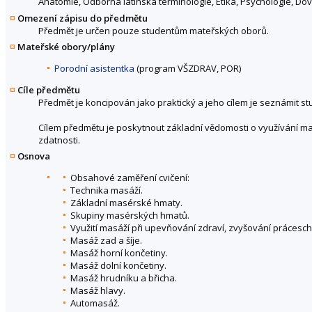
Anatomie, Odborná latinská terminologie, Etika, Psychologie, Dove
Omezení zápisu do předmětu
Předmět je určen pouze studentům mateřských oborů.
Mateřské obory/plány
Porodní asistentka
(program VŠZDRAV, POR)
Cíle předmětu
Předmět je koncipován jako praktický a jeho cílem je seznámit stu
Cílem předmětu je poskytnout základní vědomosti o využívání ma
zdatnosti.
Osnova
Obsahové zaměření cvičení:
Technika masáží.
Základní masérské hmaty.
Skupiny masérských hmatů.
Využití masáží při upevňování zdraví, zvyšování prácesch
Masáž zad a šíje.
Masáž horní končetiny.
Masáž dolní končetiny.
Masáž hrudníku a břicha.
Masáž hlavy.
Automasáž.