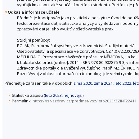
vyučujícím a jsou také součástí portfolia studenta. Portfolio je
Odkaz a informace učitele
Předmět je koncipován jako praktický a poskytuje úvod do použí
textu, prezentace dat, statistické analýzy a vyhledávání odborn
zpracování dat je jeho využití v ošetřovatelské praxi.
Studijní pomůcky:
POLÁK, R. Informační systémy ve zdravotnictví. Studijní materiál
Ošetřovatelství a specializace ve zdravotnictví, CZ.1.07/2.2.00/2
MĚCHURA, O. Prezentace závěrečné práce. In: NĚMCOVÁ, J. a kol.
k bakalářské práci. [online]. 2014-. ISBN 978-80-902876-9-3, v in
Zdravotnické portály dle uvážení vyučujícího (např. MZ ČR, NCO 
Pozn. Vývoj v oblasti informačních technologií jde velmi rychle 
Předmět je zařazen také v obdobích
zima 2020
,
zima 2021
,
léto 2022
,
lét
Statistika zápisu (
léto 2023
,
nejnovější
)
Permalink:
https://is.vszdrav.cz/predmet/vsz/leto2023/ZZINF22411