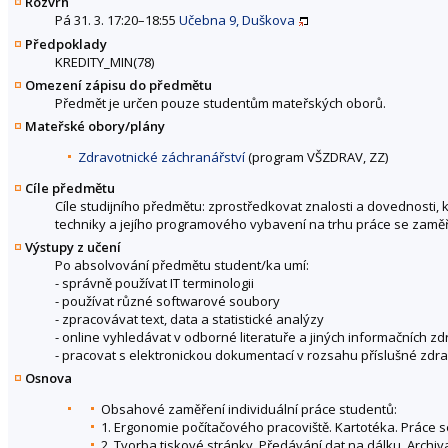
Rozvrh
Pá 31. 3. 17:20–18:55
Učebna 9, Duškova
Předpoklady
KREDITY_MIN(78)
Omezení zápisu do předmětu
Předmět je určen pouze studentům mateřských oborů.
Mateřské obory/plány
Zdravotnické záchranářství
(program VŠZDRAV, ZZ)
Cíle předmětu
Cíle studijního předmětu: zprostředkovat znalosti a dovednosti,
techniky a jejího programového vybavení na trhu práce se zaměře
Výstupy z učení
Po absolvování předmětu student/ka umí:
- správně používat IT terminologii
- používat různé softwarové soubory
- zpracovávat text, data a statistické analýzy
- online vyhledávat v odborné literatuře a jiných informačních zd
- pracovat s elektronickou dokumentací v rozsahu příslušné zdra
Osnova
Obsahové zaměření individuální práce studentů:
1. Ergonomie počítačového pracoviště. Kartotéka. Práce 
2. Tvorba tiskové stránky. Předávání dat na dálku. Arch