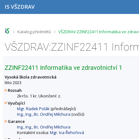
P
P
P
P
IS VŠZDRAV
ř
ř
ř
ř
e
e
e
e
s
s
s
s
k
k
k
k
o
o
o
o
>
>
Katalog předmětů
VŠZDRAV:ZZINF22411 Informatika ve zdravot
č
č
č
č
i
i
i
i
t
t
t
t
n
n
n
n
a
a
a
a
h
h
o
p
ZZINF22411 Informatika ve zdravotnictví 1
o
l
b
a
r
a
s
t
Vysoká škola zdravotnická
n
v
a
i
léto 2023
í
i
h
č
Rozsah
l
č
k
2k+5s. 1 kr. Ukončení: z.
i
k
u
Vyučující
š
u
Mgr. Radek Polák
(přednášející)
t
Ing., Ing., Bc. Ondřej Měchura
(cvičící)
u
Garance
Ing., Ing., Bc. Ondřej Měchura
Kontaktní osoba:
Mgr. Iva Řehořová