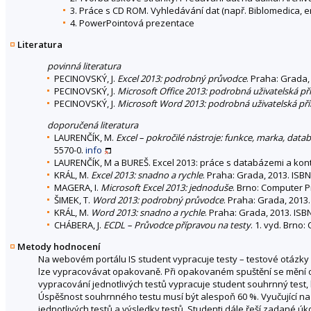
3. Práce s CD ROM. Vyhledávání dat (např. Biblomedica, e
4. PowerPointová prezentace
Literatura
povinná literatura
PECINOVSKÝ, J.
Excel 2013: podrobný průvodce
. Praha: Grada,
PECINOVSKÝ, J.
Microsoft Office 2013: podrobná uživatelská př
PECINOVSKÝ, J.
Microsoft Word 2013: podrobná uživatelská pří
doporučená literatura
LAURENČÍK, M.
Excel – pokročilé nástroje: funkce, marka, data
5570-0.
info
LAURENČÍK, M a BUREŠ. Excel 2013: práce s databázemi a kon
KRÁL, M.
Excel 2013: snadno a rychle
. Praha: Grada, 2013. ISB
MAGERA, I.
Microsoft Excel 2013: jednoduše
. Brno: Computer P
ŠIMEK, T.
Word 2013: podrobný průvodce
. Praha: Grada, 2013
KRÁL, M.
Word 2013: snadno a rychle
. Praha: Grada, 2013. ISB
CHÁBERA, J.
ECDL – Průvodce přípravou na testy
. 1. vyd. Brno
Metody hodnocení
Na webovém portálu IS student vypracuje testy – testové otázky z
lze vypracovávat opakovaně. Při opakovaném spuštění se mění 
vypracování jednotlivých testů vypracuje student souhrnný test
Úspěšnost souhrnného testu musí být alespoň 60 %. Vyučující na 
jednotlivých testů a výsledky testů. Studenti dále řeší zadané 