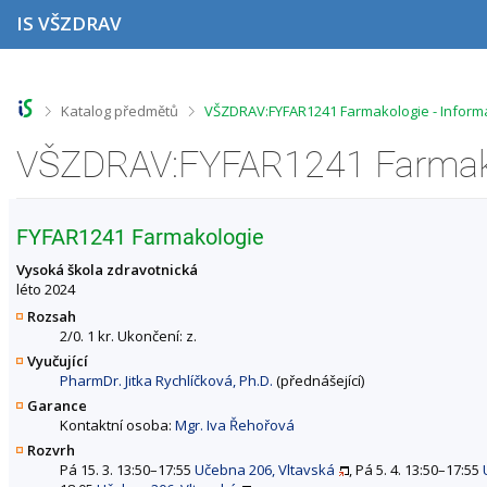
P
P
P
P
IS VŠZDRAV
ř
ř
ř
ř
e
e
e
e
s
s
s
s
k
k
k
k
o
o
o
o
>
>
Katalog předmětů
VŠZDRAV:FYFAR1241 Farmakologie - Inform
č
č
č
č
i
i
i
i
VŠZDRAV:FYFAR1241 Farmako
t
t
t
t
n
n
n
n
a
a
a
a
h
h
o
p
FYFAR1241 Farmakologie
o
l
b
a
r
a
s
t
Vysoká škola zdravotnická
n
v
a
i
léto 2024
í
i
h
č
Rozsah
l
č
k
2/0. 1 kr. Ukončení: z.
i
k
u
Vyučující
š
u
PharmDr. Jitka Rychlíčková, Ph.D.
(přednášející)
t
u
Garance
Kontaktní osoba:
Mgr. Iva Řehořová
Rozvrh
Pá 15. 3. 13:50–17:55
Učebna 206, Vltavská
, Pá 5. 4. 13:50–17:55