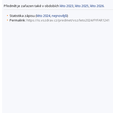
Předmět je zařazen také v obdobích
léto 2023
,
léto 2025
,
léto 2026
.
Statistika zápisu (
léto 2024
,
nejnovější
)
Permalink:
https://is.vszdrav.cz/predmet/vsz/leto2024/FYFAR1241