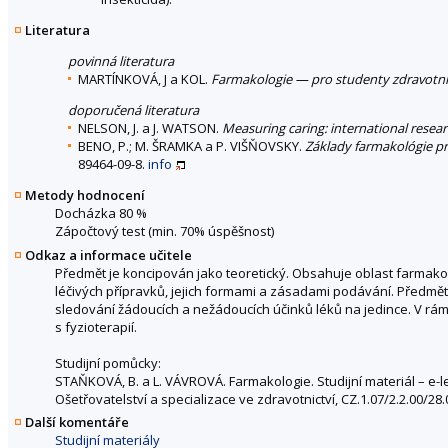
Literatura
povinná literatura
MARTÍNKOVÁ, J a KOL.
Farmakologie — pro studenty zdravotn
doporučená literatura
NELSON, J. a J. WATSON.
Measuring caring: international resear
BENO, P.; M. ŠRAMKA a P. VIŠŇOVSKY.
Základy farmakológie p
89464-09-8.
info
Metody hodnocení
Docházka 80 %
Zápočtový test (min. 70% úspěšnost)
Odkaz a informace učitele
Předmět je koncipován jako teoretický. Obsahuje oblast farmak
léčivých přípravků, jejich formami a zásadami podávání. Předmět
sledování žádoucích a nežádoucích účinků léků na jedince. V rá
s fyzioterapií.
Studijní pomůcky:
STAŇKOVÁ, B. a L. VÁVROVÁ. Farmakologie. Studijní materiál – e-
Ošetřovatelství a specializace ve zdravotnictví, CZ.1.07/2.2.00/
Další komentáře
Studijní materiály