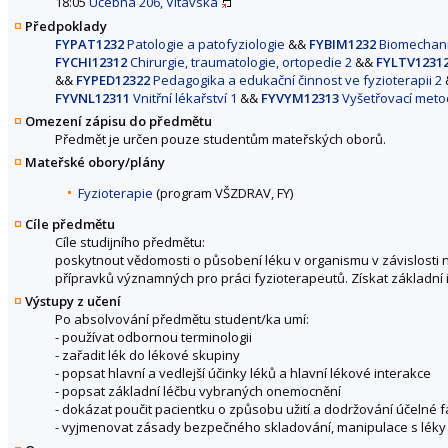
18:05
Učebna 206, Vltavská
Předpoklady
FYPAT1232
Patologie a patofyziologie
&&
FYBIM1232
Biomechan
FYCHI12312
Chirurgie, traumatologie, ortopedie 2
&&
FYLTV1231
&&
FYPED12322
Pedagogika a edukační činnost ve fyzioterapii 2
FYVNL12311
Vnitřní lékařství 1
&&
FYVYM12313
Vyšetřovací meto
Omezení zápisu do předmětu
Předmět je určen pouze studentům mateřských oborů.
Mateřské obory/plány
Fyzioterapie
(program VŠZDRAV, FY)
Cíle předmětu
Cíle studijního předmětu:
poskytnout vědomosti o působení léku v organismu v závislosti na
přípravků významných pro práci fyzioterapeutů. Získat základní in
Výstupy z učení
Po absolvování předmětu student/ka umí:
- používat odbornou terminologii
- zařadit lék do lékové skupiny
- popsat hlavní a vedlejší účinky léků a hlavní lékové interakce
- popsat základní léčbu vybraných onemocnění
- dokázat poučit pacientku o způsobu užití a dodržování účelné
- vyjmenovat zásady bezpečného skladování, manipulace s léky