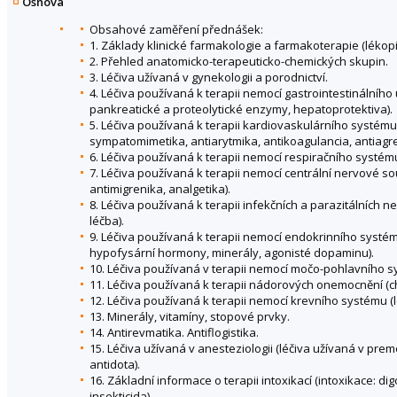
Osnova
Obsahové zaměření přednášek:
1. Základy klinické farmakologie a farmakoterapie (lékopis
2. Přehled anatomicko-terapeuticko-chemických skupin.
3. Léčiva užívaná v gynekologii a porodnictví.
4. Léčiva používaná k terapii nemocí gastrointestinálního ú
pankreatické a proteolytické enzymy, hepatoprotektiva).
5. Léčiva používaná k terapii kardiovaskulárního systému 
sympatomimetika, antiarytmika, antikoagulancia, antiagr
6. Léčiva používaná k terapii nemocí respiračního systému
7. Léčiva používaná k terapii nemocí centrální nervové s
antimigrenika, analgetika).
8. Léčiva používaná k terapii infekčních a parazitálních ne
léčba).
9. Léčiva používaná k terapii nemocí endokrinního systé
hypofysární hormony, minerály, agonisté dopaminu).
10. Léčiva používaná v terapii nemocí močo-pohlavního sy
11. Léčiva používaná k terapii nádorových onemocnění (
12. Léčiva používaná k terapii nemocí krevního systému (l
13. Minerály, vitamíny, stopové prvky.
14. Antirevmatika. Antiflogistika.
15. Léčiva užívaná v anesteziologii (léčiva užívaná v prem
antidota).
16. Základní informace o terapii intoxikací (intoxikace: di
insekticida).