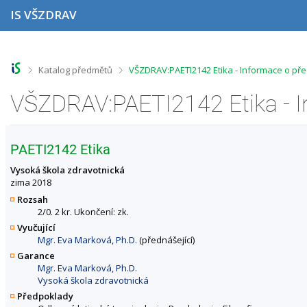
P
P
P
P
IS VŠZDRAV
ř
ř
ř
ř
e
e
e
e
s
s
s
s
k
k
k
k
o
o
o
o
>
>
Katalog předmětů
VŠZDRAV:PAETI2142 Etika - Informace o př
č
č
č
č
i
i
i
i
VŠZDRAV:PAETI2142 Etika - 
t
t
t
t
n
n
n
n
a
a
a
a
h
h
o
p
PAETI2142 Etika
o
l
b
a
r
a
s
t
Vysoká škola zdravotnická
n
v
a
i
zima 2018
í
i
h
č
Rozsah
l
č
k
2/0. 2 kr. Ukončení: zk.
i
k
u
Vyučující
š
u
Mgr. Eva Marková, Ph.D.
(přednášející)
t
u
Garance
Mgr. Eva Marková, Ph.D.
Vysoká škola zdravotnická
Předpoklady