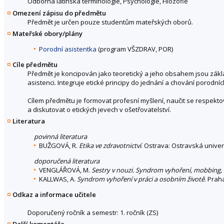
Odborná latinská terminologie, Psychologie, Filozofie
Omezení zápisu do předmětu
Předmět je určen pouze studentům mateřských oborů.
Mateřské obory/plány
Porodní asistentka
(program VŠZDRAV, POR)
Cíle předmětu
Předmět je koncipován jako teoretický a jeho obsahem jsou zákla
asistenci. Integruje etické principy do jednání a chování porodníc
Cílem předmětu je formovat profesní myšlení, naučit se respekt
a diskutovat o etických jevech v ošetřovatelství.
Literatura
povinná literatura
BUŽGOVÁ, R.
Etika ve zdravotnictví
. Ostrava: Ostravská univer
doporučená literatura
VENGLÁŘOVÁ, M.
Sestry v nouzi. Syndrom vyhoření, mobbing,
KALLWAS, A.
Syndrom vyhoření v práci a osobním životě
. Prah
Odkaz a informace učitele
Doporučený ročník a semestr: 1. ročník (ZS)