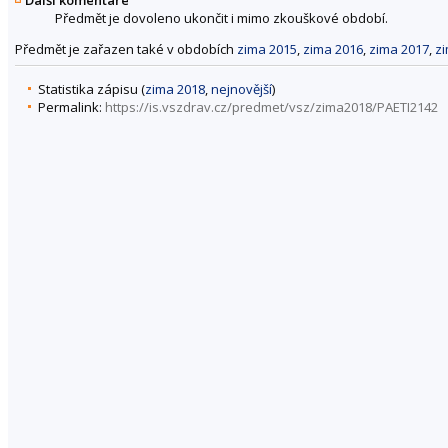
Další komentáře
Předmět je dovoleno ukončit i mimo zkouškové období.
Předmět je zařazen také v obdobích
zima 2015
,
zima 2016
,
zima 2017
,
z
Statistika zápisu (
zima 2018
,
nejnovější
)
Permalink:
https://is.vszdrav.cz/predmet/vsz/zima2018/PAETI2142