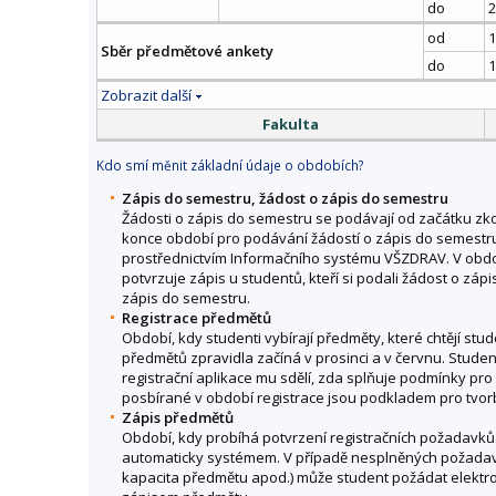
do
2
od
1
Sběr předmětové ankety
do
1
Zobrazit další
Fakulta
Kdo smí měnit základní údaje o obdobích?
Zápis do semestru, žádost o zápis do semestru
Žádosti o zápis do semestru se podávají od začátku 
konce období pro podávání žádostí o zápis do semestru
prostřednictvím Informačního systému VŠZDRAV. V obdob
potvrzuje zápis u studentů, kteří si podali žádost o záp
zápis do semestru.
Registrace předmětů
Období, kdy studenti vybírají předměty, které chtějí stu
předmětů zpravidla začíná v prosinci a v červnu. Student
registrační aplikace mu sdělí, zda splňuje podmínky pr
posbírané v období registrace jsou podkladem pro tvor
Zápis předmětů
Období, kdy probíhá potvrzení registračních požadav
automaticky systémem. V případě nesplněných požadavk
kapacita předmětu apod.) může student požádat elektro