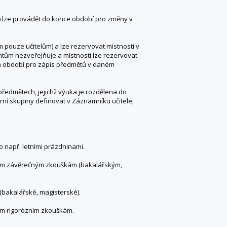
) lze provádět do konce období pro změny v
 pouze učitelům) a lze rezervovat místnosti v
ntům nezveřejňuje a místnosti lze rezervovat
m období pro zápis předmětů v daném
předmětech, jejichž výuka je rozdělena do
rní skupiny definovat v Záznamníku učitele;
 např. letními prázdninami.
tním závěrečným zkouškám (bakalářským,
(bakalářské, magisterské).
ím rigorózním zkouškám.