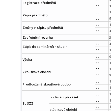
Registrace předmětů
do
3
od
1
Zápis předmětů
do
9
od
1
Změny v zápisu předmětů
do
3
Zveřejnění rozvrhu
3
od
3
Zápis do seminárních skupin
do
1
od
9
Výuka
do
1
od
1
Zkouškové období
do
9
od
1
Prodloužené zkouškové období
do
1
od
1
podávání přihlášek
do
1
Bc SZZ
od
1
státnicové období