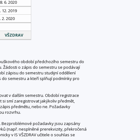
8. 6. 2020
. 12. 2019
. 2. 2020
VŠZDRAV
zkouškového období předchozího semestru do
. Žádosti o zápis do semestru se podávají
í zápisu do semestru studijní oddělení
is do semestru a kteří splňují podmínky pro
dovat v dalším semestru. Období registrace
 si smí zaregistrovat jakýkoliv předmět,
o zápis předmětu, nebo ne. Požadavky
bu rozvrhu.
ků. Bezproblémové požadavky jsou zapsány
ů (např. nesplněné prerekvizity, překročená
nicky v IS VŠZDRAV učitele o souhlas se