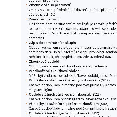
zápisem předmětu.
Změny v zápisu předmětů
Změny v zápisu předmětů (přidávání a rušení předmětů
zápisu předmětů.
Zveřejnění rozvrhu
Od tohoto data se studentům zveřejňuje rozvrh (předtím
tomto semestru. Není-li datum zadáno, rozvrh se stude
bez omezení. Rozvrh musí být zveřejněn před začátke
semestru.
Zápis do seminárních skupin
Období, ve kterém se studenti přihlašují do seminářů v 
seminárních skupin. Učitel může dobu pro výběr seminá
neřekne-li jinak, předvyplní se mu zde uvedená data.
Zkouškové období
Období, ve kterém probíhá ukončování předmětů.
Prodloužené zkouškové období
Může být zadáno, pokud zkouškové období je rozděleno
Přihlášky ke státním závěrečným zkouškám (SZZ)
Časové období, kdy je možné podávat přihlášky k stá
magisterským).
Období státních závěrečných zkoušek (SZZ)
Časové období, kdy probíhají státní závěrečné zkoušky 
Přihlášky ke státním rigorózním zkouškám (SRZ)
Časové období, kdy je možné podávat přihlášky k státn
Období státních rigorózních zkoušek (SRZ)