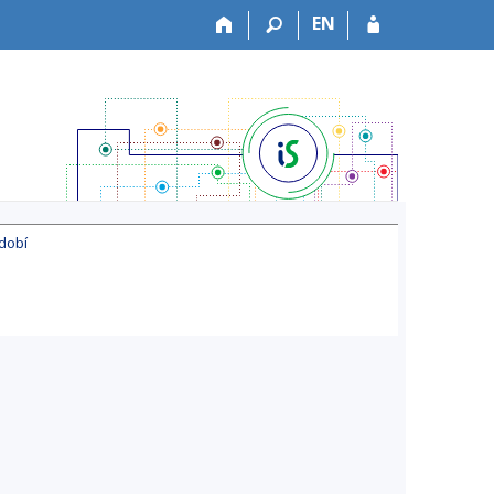
EN
dobí