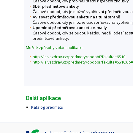
Časové období, kdy probíhají státní rigorózní zkoušky.
Sběr předmětové ankety
Časové období, kdy je možné vyplňovat předmětovou a
Avizovat předmětovou anketu na titulní straně
Časové období, kdy je možné upozorňovat na vyplnění p
Upomínat předmětovou anketu e-maily
Časové období, kdy se budou každou neděli odesílat s
předmětové ankety.
Možné způsoby volání aplikace:
http://is.vszdrav.cz/predmety/obdobi?fakulta=6S10
http://is.vszdrav.cz/predmety/obdobi?fakulta=6S10;uo
Další aplikace
Katalog předmětů
I