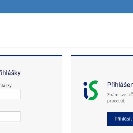
řihlášky
Přihláše
hlášky
Znám své UČO
pracoval.
Přihlásit