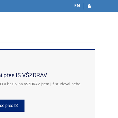
EN
ní přes IS VŠZDRAV
 a heslo, na VŠZDRAV jsem již studoval nebo
 se přes IS