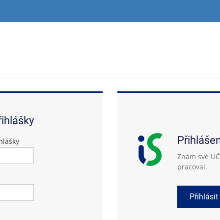
řihlášky
Přihláše
hlášky
Znám své UČO
pracoval.
Přihlásit