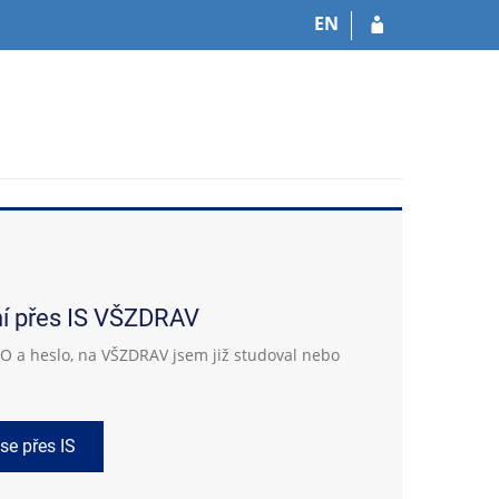
EN
ní přes IS VŠZDRAV
 a heslo, na VŠZDRAV jsem již studoval nebo
 se přes IS