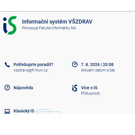
I
Informační systém VŠZDRAV
S
Provozuje
Fakulta informatiky MU
V
Š
Z
D
R
A
Potřebujete poradit?
7. 8. 2026
|
20:08
V
vszdravis@fi.muni.cz
Aktuální datum a čas
Nápověda
Více o IS
Přístupnost
Klasický IS