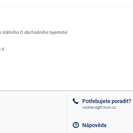
státního či obchodního tajemství
2-6
Potřebujete poradit?
vszdravis@fi.muni.cz
Nápověda