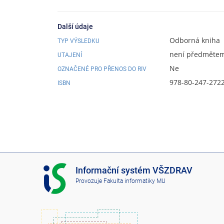
Další údaje
Odborná kniha
TYP VÝSLEDKU
není předmětem 
UTAJENÍ
Ne
OZNAČENÉ PRO PŘENOS DO RIV
978-80-247-272
ISBN
I
Informační systém VŠZDRAV
S
Provozuje
Fakulta informatiky MU
V
Š
Z
D