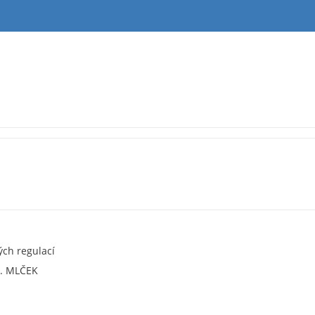
kých regulací
M. MLČEK