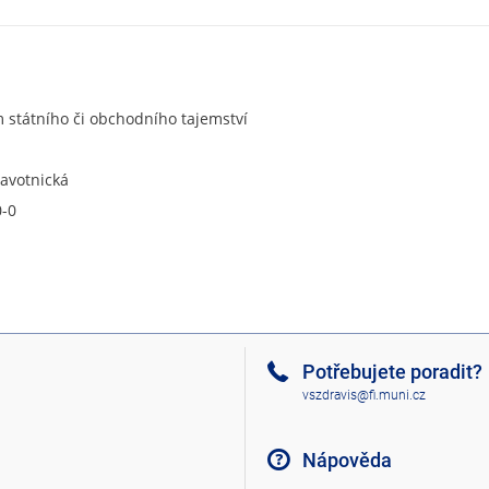
státního či obchodního tajemství
ravotnická
0-0
Potřebujete poradit?
vszdravis@fi.muni.cz
Nápověda