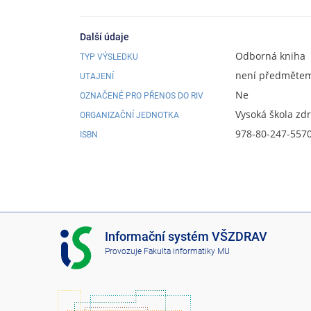
Další údaje
Odborná kniha
TYP VÝSLEDKU
není předmětem 
UTAJENÍ
Ne
OZNAČENÉ PRO PŘENOS DO RIV
Vysoká škola zd
ORGANIZAČNÍ JEDNOTKA
978-80-247-557
ISBN
I
Informační systém VŠZDRAV
S
Provozuje
Fakulta informatiky MU
V
Š
Z
D