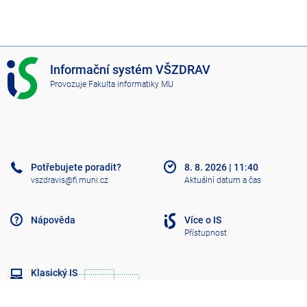
I
Informační systém VŠZDRAV
S
Provozuje
Fakulta informatiky MU
V
Š
Z
D
R
A
Potřebujete poradit?
8. 8. 2026
|
11:40
V
vszdravis@fi.muni.cz
Aktuální datum a čas
Nápověda
Více o IS
Přístupnost
Klasický IS