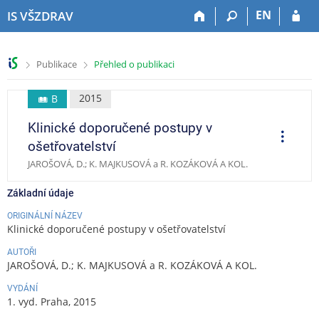
P
P
P
P
EN
IS VŠZDRAV
ř
ř
ř
ř
e
e
e
e
s
s
s
s
>
>
Publikace
Přehled o publikaci
k
k
k
k
o
o
o
o
č
č
č
č
2015
B
i
i
i
i
Klinické doporučené postupy v
t
t
t
t
O
p
n
n
n
n
ošetřovatelství
e
a
a
a
a
r
JAROŠOVÁ, D.; K. MAJKUSOVÁ a R. KOZÁKOVÁ A KOL.
a
h
h
o
p
c
o
l
b
a
e
Základní údaje
r
a
s
t
n
v
a
i
ORIGINÁLNÍ NÁZEV
Klinické doporučené postupy v ošetřovatelství
í
i
h
č
l
č
k
AUTOŘI
i
k
u
JAROŠOVÁ, D.; K. MAJKUSOVÁ a R. KOZÁKOVÁ A KOL.
š
u
VYDÁNÍ
t
1. vyd. Praha, 2015
u