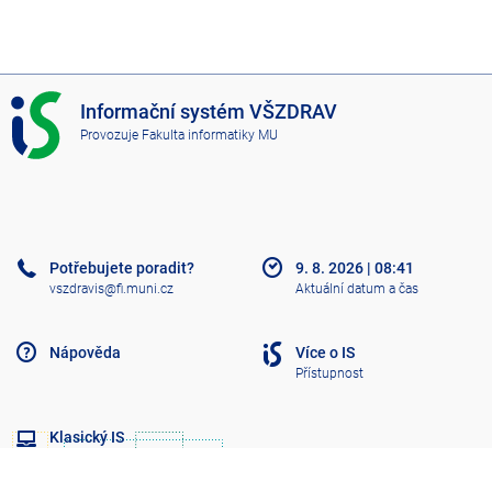
I
Informační systém VŠZDRAV
S
Provozuje
Fakulta informatiky MU
V
Š
Z
D
R
A
Potřebujete poradit?
9. 8. 2026
|
08:41
V
vszdravis@fi.muni.cz
Aktuální datum a čas
Nápověda
Více o IS
Přístupnost
Klasický IS