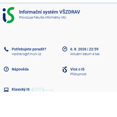
I
Informační systém VŠZDRAV
S
Provozuje
Fakulta informatiky MU
V
Š
Z
D
R
A
Potřebujete poradit?
6. 8. 2026
|
22:59
V
vszdravis@fi.muni.cz
Aktuální datum a čas
Nápověda
Více o IS
Přístupnost
Klasický IS
Nahoru