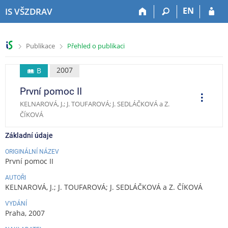
P
P
P
P
EN
IS VŠZDRAV
ř
ř
ř
ř
e
e
e
e
s
s
s
s
>
>
Publikace
Přehled o publikaci
k
k
k
k
o
o
o
o
č
č
č
č
2007
B
i
i
i
i
První pomoc II
t
t
t
t
O
p
n
n
n
n
KELNAROVÁ, J.; J. TOUFAROVÁ; J. SEDLÁČKOVÁ a Z.
e
a
a
a
a
r
ČÍKOVÁ
a
h
h
o
p
c
o
l
b
a
e
Základní údaje
r
a
s
t
ORIGINÁLNÍ NÁZEV
n
v
a
i
První pomoc II
í
i
h
č
l
č
k
AUTOŘI
KELNAROVÁ, J.; J. TOUFAROVÁ; J. SEDLÁČKOVÁ a Z. ČÍKOVÁ
i
k
u
š
u
VYDÁNÍ
t
Praha, 2007
u