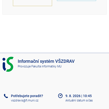
I
Informační systém VŠZDRAV
S
Provozuje
Fakulta informatiky MU
V
Š
Z
D
R
A
Potřebujete poradit?
9. 8. 2026
|
10:45
V
vszdravis@fi.muni.cz
Aktuální datum a čas