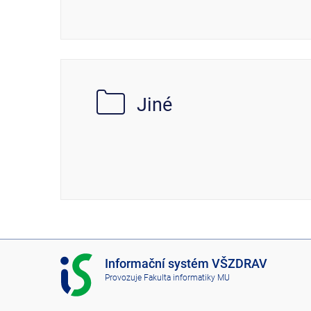
Jiné
I
Informační systém VŠZDRAV
S
Provozuje
Fakulta informatiky MU
V
Š